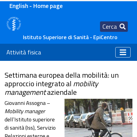
English - Home page
Cerca
Istituto Superiore di Sanità - EpiCentro
Attività fisica
Settimana europea della mobilità: un
approccio integrato al
mobility
management
aziendale
Giovanni Assogna –
Mobility manager
dell’Istituto superiore
di sanità (Iss), Servizio
Relazioni esterne e