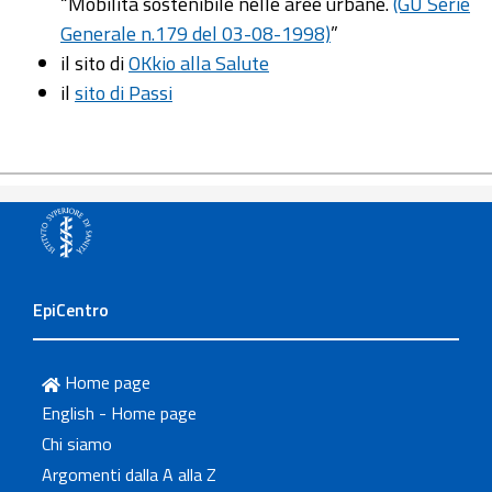
“Mobilità sostenibile nelle aree urbane.
(GU Serie
Generale n.179 del 03-08-1998)
”
il sito di
OKkio alla Salute
il
sito di Passi
EpiCentro
Home page
English - Home page
Chi siamo
Argomenti dalla A alla Z