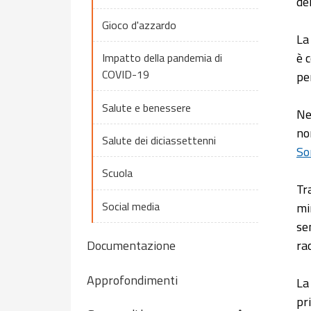
de
Gioco d'azzardo
La
è 
Impatto della pandemia di
COVID-19
pe
Salute e benessere
Ne
no
Salute dei diciassettenni
So
Scuola
Tra
Social media
min
se
ra
Documentazione
Approfondimenti
La
pr