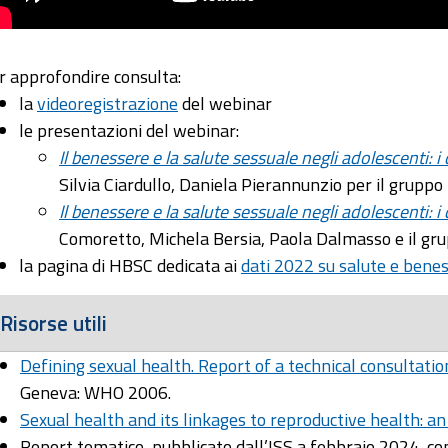
r approfondire consulta:
la
videoregistrazione
del webinar
le presentazioni del webinar:
Il benessere e la salute sessuale negli adolescenti: i
Silvia Ciardullo, Daniela Pierannunzio per il grupp
Il benessere e la salute sessuale negli adolescenti: i
Comoretto, Michela Bersia, Paola Dalmasso e il gru
la pagina di HBSC dedicata ai
dati 2022 su salute e bene
Risorse utili
Defining sexual health. Report of a technical consultat
Geneva: WHO 2006.
Sexual health and its linkages to reproductive health: a
Report tematico, pubblicato dall’ISS a febbraio 2024, con