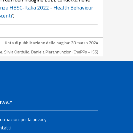
anza HBSC-Italia 2022 - Health Behaviour
scenti
”.
Data di pubblicazione della pagina
: 28 marzo 2024
, Silvia Ciardullo, Daniela Pierannunzion (CnaPPs – ISS)
IVACY
formazioni per la privacy
ntatti