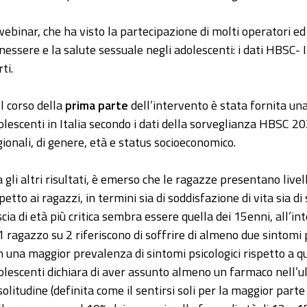
 webinar, che ha visto la partecipazione di molti operatori ed 
nessere e la salute sessuale negli adolescenti: i dati HBSC- 
ti.
l corso della
prima parte
dell’intervento è stata fornita un
olescenti in Italia secondo i dati della sorveglianza HBSC 20
gionali, di genere, età e status socioeconomico.
a gli altri risultati, è emerso che le ragazze presentano liv
spetto ai ragazzi, in termini sia di soddisfazione di vita sia 
scia di età più critica sembra essere quella dei 15enni, all’in
 1 ragazzo su 2 riferiscono di soffrire di almeno due sintomi 
n una maggior prevalenza di sintomi psicologici rispetto a que
olescenti dichiara di aver assunto almeno un farmaco nell’ul
 solitudine (definita come il sentirsi soli per la maggior par