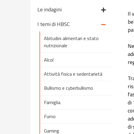
Le indagini
Il
be
I temi di HBSC
par
Abitudini alimentari e stato
Ne
nutrizionale
ad
Alcol
re
Attività fisica e sedentarietà
Tr
ri
Bullismo e cyberbullismo
fa
di
Famiglia
co
Fumo
ad
di
Gaming