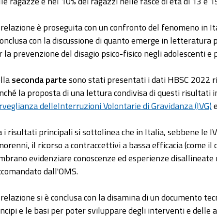
lle ragazze e nel 10% dei ragazzi nelle fasce di età di 13 e 1
 relazione è proseguita con un confronto del fenomeno in Ita
conclusa con la discussione di quanto emerge in letteratura pe
r la prevenzione del disagio psico-fisico negli adolescenti e
lla
seconda parte
sono stati presentati i dati HBSC 2022 rif
nché la proposta di una lettura condivisa di questi risultati 
rveglianza delleInterruzioni Volontarie di Gravidanza (IVG)
e
 i risultati principali si sottolinea che in Italia, sebbene le 
orenni, il ricorso a contraccettivi a bassa efficacia (come il co
mbrano evidenziare conoscenze ed esperienze disallineate ri
ccomandato dall'OMS.
 relazione si è conclusa con la disamina di un documento tec
incipi e le basi per poter sviluppare degli interventi e delle 