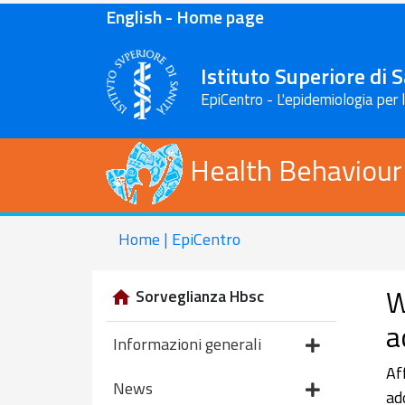
English - Home page
Istituto Superiore di 
EpiCentro - L'epidemiologia per 
Health Behaviour
Home | EpiCentro
W
Sorveglianza Hbsc
a
Informazioni generali
Af
News
ad