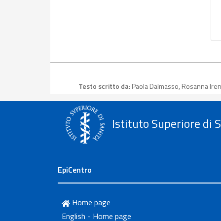
Testo scritto da
: Paola Dalmasso, Rosanna Irene
Istituto Superiore di 
EpiCentro
Home page
English - Home page