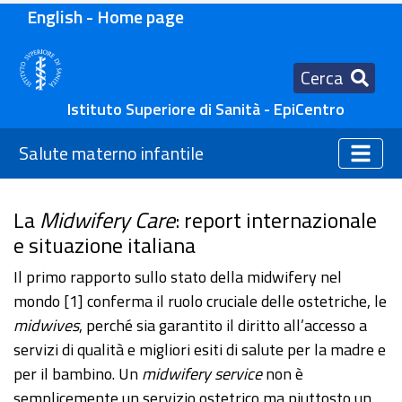
English - Home page
Cerca
Istituto Superiore di Sanità - EpiCentro
Salute materno infantile
La
Midwifery Care
: report internazionale
e situazione italiana
Il primo rapporto sullo stato della midwifery nel
mondo [1] conferma il ruolo cruciale delle ostetriche, le
midwives
, perché sia garantito il diritto all’accesso a
servizi di qualità e migliori esiti di salute per la madre e
per il bambino. Un
midwifery service
non è
semplicemente un servizio ostetrico ma piuttosto un