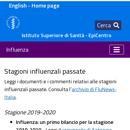
English - Home page
Cerca
Istituto Superiore di Sanità - EpiCentro
Influenza
Stagioni influenzali passate
Leggi i documenti e i commenti relativi alle stagioni
influenzali passate. Consulta l’
archivio di FluNews-
Italia
.
Stagione 2019-2020
Influenza: un primo bilancio per la stagione
2019-2020
- Leggi il
commento di Antonino