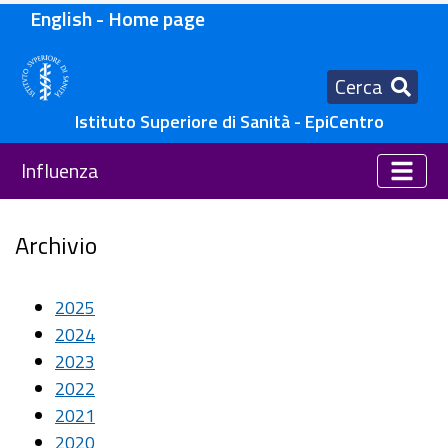
English - Home page
Cerca
Istituto Superiore di Sanità - EpiCentro
Influenza
Archivio
2025
2024
2023
2022
2021
2020