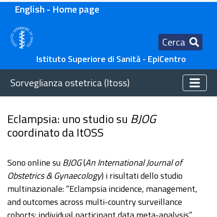
English - Home page
Cerca
Istituto Superiore di Sanità - EpiCentro
Sorveglianza ostetrica (Itoss)
Eclampsia: uno studio su
BJOG
coordinato da ItOSS
Sono online su
BJOG
(
An International Journal of
Obstetrics & Gynaecology
) i risultati dello studio
multinazionale: “Eclampsia incidence, management,
and outcomes across multi-country surveillance
cohorts: individual participant data meta-analysis”