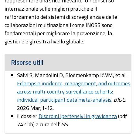
rappresentare una sfida rilevante. Un consenso
internazionale sulle migliori pratiche e il
rafforzamento dei sistemi di sorveglianza e delle
collaborazioni multinazionali come INOSS sono
fondamentali per migliorare la prevenzione, la
gestione e gli esiti a livello globale.
Risorse utili
Salvi S, Mandolini D, Bloemenkamp KWM, et al.
Eclampsia incidence, management, and outcomes
across multi-country surveillance cohorts:
individual participant data meta-analysis
.
BJOG
.
2026 Mar;1-12.
il dossier
Disordini ipertensivi in gravidanza
(pdf
742 kb) a cura dell’ISS.