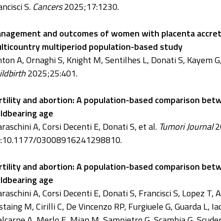
ancisci S.
Cancers
2025;17:1230.
nagement and outcomes of women with placenta accreta
lticountry multiperiod population-based study
nton A, Ornaghi S, Knight M, Sentilhes L, Donati S, Kayem 
ildbirth
2025;25:401.
rtility and abortion: A population-based comparison be
ildbearing age
raschini A, Corsi Decenti E, Donati S, et al.
Tumori Journal
2
i:10.1177/03008916241298810.
rtility and abortion: A population-based comparison be
ildbearing age
raschini A, Corsi Decenti E, Donati S, Francisci S, Lopez T, 
staing M, Cirilli C, De Vincenzo RP, Furgiuele G, Guarda L, 
lcarne A, Merlo E, Mian M, Sampietro G, Scambia G, Scuderi T