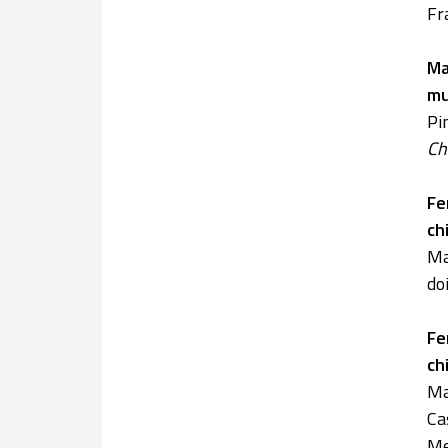
Fr
Ma
mu
Pi
Ch
Fe
ch
Ma
do
Fe
ch
Ma
Ca
Me