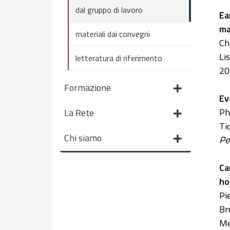
dal gruppo di lavoro
Ea
ma
materiali dai convegni
Ch
Li
letteratura di riferimento
20
Formazione
Ev
Ph
La Rete
Ti
Chi siamo
Pe
Ca
ho
Pi
Br
Me