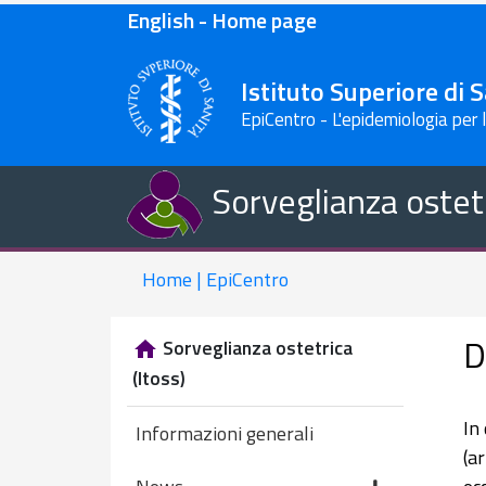
English - Home page
Istituto Superiore di 
EpiCentro - L'epidemiologia per 
Sorveglianza ostetr
Home | EpiCentro
D
Sorveglianza ostetrica
(Itoss)
In
Informazioni generali
(ar