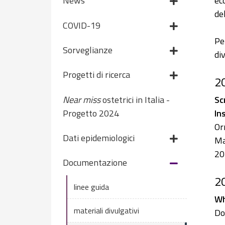
ec
News
del
COVID-19
Pe
Sorveglianze
di
Progetti di ricerca
2
Near miss
ostetrici in Italia -
Sc
Progetto 2024
In
Or
Dati epidemiologici
Ma
20
Documentazione
2
linee guida
Wh
materiali divulgativi
Do