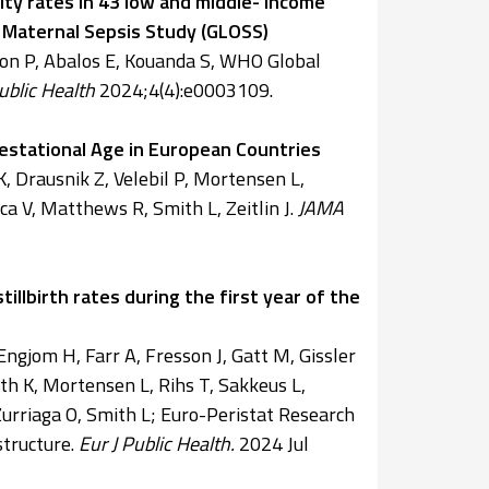
ty rates in 43 low and middle- income
 Maternal Sepsis Study (GLOSS)
non P, Abalos E, Kouanda S, WHO Global
ublic Health
2024;4(4):e0003109.
Gestational Age in European Countries
K, Drausnik Z, Velebil P, Mortensen L,
ica V, Matthews R, Smith L, Zeitlin J.
JAMA
illbirth rates during the first year of the
 Engjom H, Farr A, Fresson J, Gatt M, Gissler
ath K, Mortensen L, Rihs T, Sakkeus L,
, Zurriaga O, Smith L; Euro-Peristat Research
structure.
Eur J Public Health.
2024 Jul