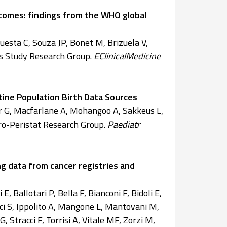
tcomes: findings from the WHO global
uesta C, Souza JP, Bonet M, Brizuela V,
is Study Research Group.
EClinicalMedicine
tine Population Birth Data Sources
ler G, Macfarlane A, Mohangoo A, Sakkeus L,
 Euro-Peristat Research Group.
Paediatr
ng data from cancer registries and
, Ballotari P, Bella F, Bianconi F, Bidoli E,
acci S, Ippolito A, Mangone L, Mantovani M,
Stracci F, Torrisi A, Vitale MF, Zorzi M,