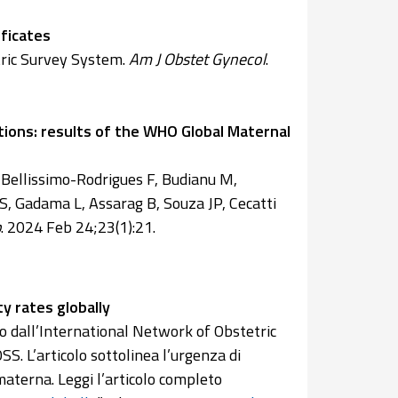
ificates
tric Survey System.
Am J Obstet Gynecol
.
ctions: results of the WHO Global Maternal
, Bellissimo-Rodrigues F, Budianu M,
 S, Gadama L, Assarag B, Souza JP, Cecatti
b
. 2024 Feb 24;23(1):21.
y rates globally
 dall’International Network of Obstetric
S. L’articolo sottolinea l’urgenza di
aterna. Leggi l’articolo completo