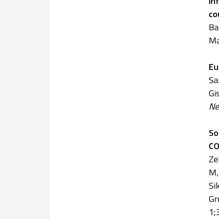
In
co
Ba
Ma
Eu
Sa
Gi
Ne
So
CO
Ze
M,
Si
Gr
1;