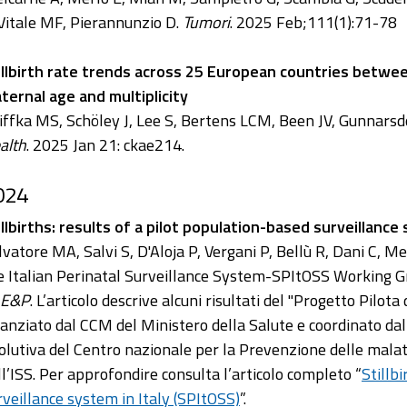
 Vitale MF, Pierannunzio D.
Tumori
. 2025 Feb;111(1):71-78
illbirth rate trends across 25 European countries betwe
ternal age and multiplicity
iffka MS, Schöley J, Lee S, Bertens LCM, Been JV, Gunnarsd
alth
. 2025 Jan 21: ckae214.
024
illbirths: results of a pilot population-based surveillance 
lvatore MA, Salvi S, D'Aloja P, Vergani P, Bellù R, Dani C, M
e Italian Perinatal Surveillance System-SPItOSS Working G
E&P
. L’articolo descrive alcuni risultati del "Progetto Pilot
nanziato dal CCM del Ministero della Salute e coordinato da
olutiva del Centro nazionale per la Prevenzione delle mala
ll’ISS. Per approfondire consulta l’articolo completo “
Stillb
rveillance system in Italy (SPItOSS)
”.