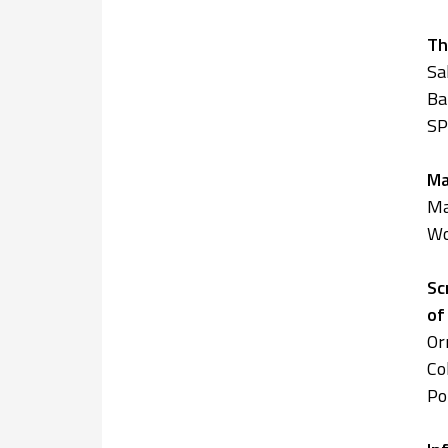
Th
Sa
Ba
SP
Ma
Ma
Wo
Sc
of
Or
Co
Po