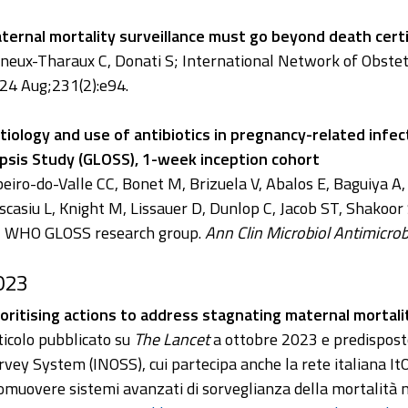
ternal mortality surveillance must go beyond death cert
neux-Tharaux C, Donati S; International Network of Obste
24 Aug;231(2):e94.
tiology and use of antibiotics in pregnancy-related infe
psis Study (GLOSS), 1-week inception cohort
beiro-do-Valle CC, Bonet M, Brizuela V, Abalos E, Baguiya A
scasiu L, Knight M, Lissauer D, Dunlop C, Jacob ST, Shakoor
; WHO GLOSS research group.
Ann Clin Microbiol Antimicro
023
ioritising actions to address stagnating maternal mortalit
ticolo pubblicato su
The Lancet
a ottobre 2023 e predisposto
rvey System (INOSS), cui partecipa anche la rete italiana ItOS
omuovere sistemi avanzati di sorveglianza della mortalità m