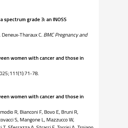
 spectrum grade 3: an INOSS
G, Deneux-Tharaux C.
BMC Pregnancy and
tween women with cancer and those in
025;111(1):71-78.
tween women with cancer and those in
Amodio R, Bianconi F, Bovo E, Bruni R,
Iacovacci S, Mangone L, Mazzucco W,
, Sferrazza A, Stracci F, Torrisi A, Trojano