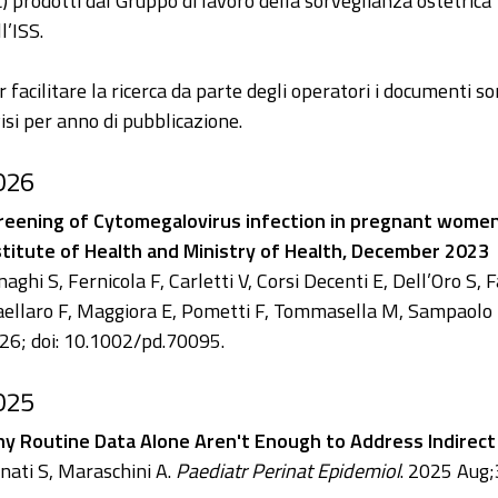
c) prodotti dal Gruppo di lavoro della sorveglianza ostetrica
l’ISS.
r facilitare la ricerca da parte degli operatori i documenti s
visi per anno di pubblicazione.
026
reening of Cytomegalovirus infection in pregnant women
stitute of Health and Ministry of Health, December 2023
naghi S, Fernicola F, Carletti V, Corsi Decenti E, Dell’Oro S, 
ellaro F, Maggiora E, Pometti F, Tommasella M, Sampaolo L
26; doi: 10.1002/pd.70095.
025
y Routine Data Alone Aren't Enough to Address Indirect
nati S, Maraschini A.
Paediatr Perinat Epidemiol
. 2025 Aug;