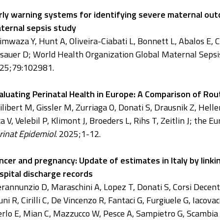
rly warning systems for identifying severe maternal ou
ternal sepsis study
imwaza Y, Hunt A, Oliveira-Ciabati L, Bonnett L, Abalos E, C
ssauer D; World Health Organization Global Maternal Seps
25;79:102981.
aluating Perinatal Health in Europe: A Comparison of Rou
ilibert M, Gissler M, Zurriaga O, Donati S, Drausnik Z, Hel
ca V, Velebil P, Klimont J, Broeders L, Rihs T, Zeitlin J; the
rinat Epidemiol
. 2025;1-12.
ncer and pregnancy: Update of estimates in Italy by linki
spital discharge records
erannunzio D, Maraschini A, Lopez T, Donati S, Corsi Decenti E
uni R, Cirilli C, De Vincenzo R, Fantaci G, Furgiuele G, Iacov
rlo E, Mian C, Mazzucco W, Pesce A, Sampietro G, Scambia G, 