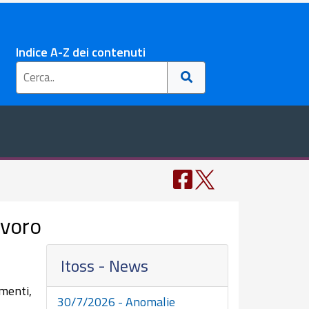
Indice A-Z dei contenuti
avoro
Itoss - News
imenti,
30/7/2026 - Anomalie