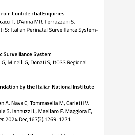
 from Confidential Enquiries
ecacci F, D'Anna MR, Ferrazzani S,
ti S; Italian Perinatal Surveillance System-
ic Surveillance System
o G, Minelli G, Donati S; ItOSS Regional
tion by the Italian National Institute
en A, Nava C, Tommasella M, Carletti V,
nale S, Iannuzzi L, Maellaro F, Maggiora E,
et
. 2024 Dec;167(3):1269-1271.