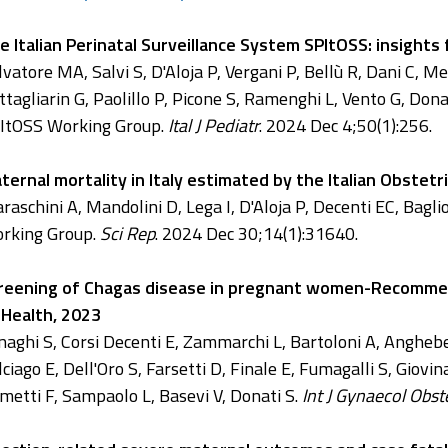
e Italian Perinatal Surveillance System SPItOSS: insights
lvatore MA, Salvi S, D'Aloja P, Vergani P, Bellù R, Dani C, M
ttagliarin G, Paolillo P, Picone S, Ramenghi L, Vento G, Dona
ItOSS Working Group.
Ital J Pediatr
. 2024 Dec 4;50(1):256.
ternal mortality in Italy estimated by the Italian Obstetr
raschini A, Mandolini D, Lega I, D'Aloja P, Decenti EC, Bagli
rking Group.
Sci Rep
. 2024 Dec 30;14(1):31640.
reening of Chagas disease in pregnant women-Recommenda
 Health, 2023
naghi S, Corsi Decenti E, Zammarchi L, Bartoloni A, Angheb
lciago E, Dell'Oro S, Farsetti D, Finale E, Fumagalli S, Giovi
metti F, Sampaolo L, Basevi V, Donati S.
Int J Gynaecol Obst