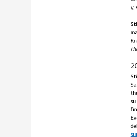
V,
St
ma
Kn
He
2
St
Sa
th
su
fi
Ev
de
su