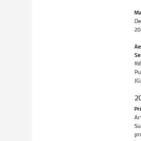
Ma
De
20
Ae
Se
Ri
Pu
JG
2
Pr
Ar
Su
pr