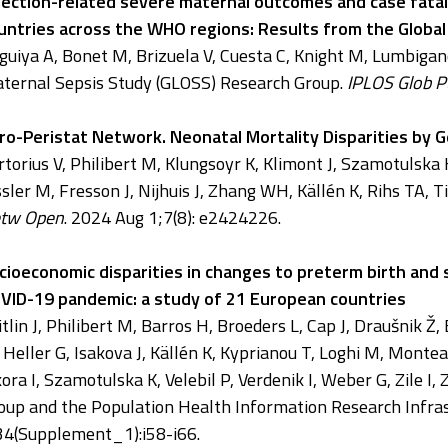
fection-related severe maternal outcomes and case fatali
untries across the WHO regions: Results from the Global
guiya A, Bonet M, Brizuela V, Cuesta C, Knight M, Lumbiga
ternal Sepsis Study (GLOSS) Research Group.
IPLOS Glob P
ro-Peristat Network. Neonatal Mortality Disparities by 
rtorius V, Philibert M, Klungsoyr K, Klimont J, Szamotulska 
ssler M, Fresson J, Nijhuis J, Zhang WH, Källén K, Rihs TA, T
tw Open
. 2024 Aug 1;7(8): e2424226.
cioeconomic disparities in changes to preterm birth and st
VID-19 pandemic: a study of 21 European countries
itlin J, Philibert M, Barros H, Broeders L, Cap J, Draušnik Ž,
 Heller G, Isakova J, Källén K, Kyprianou T, Loghi M, Monte
kora I, Szamotulska K, Velebil P, Verdenik I, Weber G, Zile I
oup and the Population Health Information Research Infra
34(Supplement_1):i58-i66.