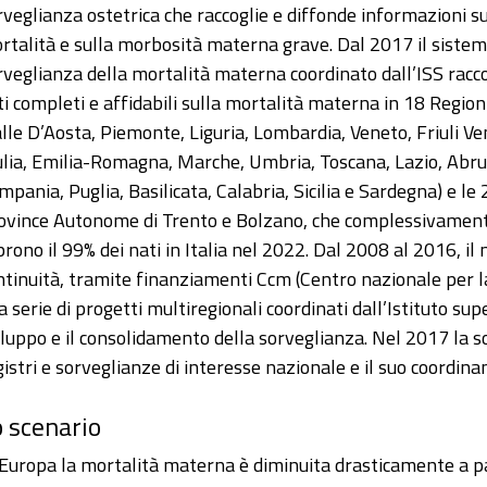
rveglianza ostetrica che raccoglie e diffonde informazioni su
rtalità e sulla morbosità materna grave. Dal 2017 il sistem
rveglianza della mortalità materna coordinato dall’ISS racco
ti completi e affidabili sulla mortalità materna in 18 Region
alle D’Aosta, Piemonte, Liguria, Lombardia, Veneto, Friuli Ve
ulia, Emilia-Romagna, Marche, Umbria, Toscana, Lazio, Abru
mpania, Puglia, Basilicata, Calabria, Sicilia e Sardegna) e le 
ovince Autonome di Trento e Bolzano, che complessivamen
prono il 99% dei nati in Italia nel 2022. Dal 2008 al 2016, il
ntinuità, tramite finanziamenti Ccm (Centro nazionale per la
a serie di progetti multiregionali coordinati dall’Istituto sup
iluppo e il consolidamento della sorveglianza. Nel 2017 la 
gistri e sorveglianze di interesse nazionale e il suo coordina
 scenario
 Europa la mortalità materna è diminuita drasticamente a pa