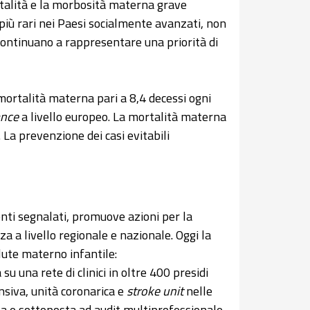
rtalità e la morbosità materna grave
più rari nei Paesi socialmente avanzati, non
ontinuano a rappresentare una priorità di
i mortalità materna pari a 8,4 decessi ogni
ance
a livello europeo. La mortalità materna
 La prevenzione dei casi evitabili
venti segnalati, promuove azioni per la
za a livello regionale e nazionale. Oggi la
alute materno infantile:
su una rete di clinici in oltre 400 presidi
tensiva, unità coronarica e
stroke unit
nelle
a e sottoposta ad audit multiprofessionale