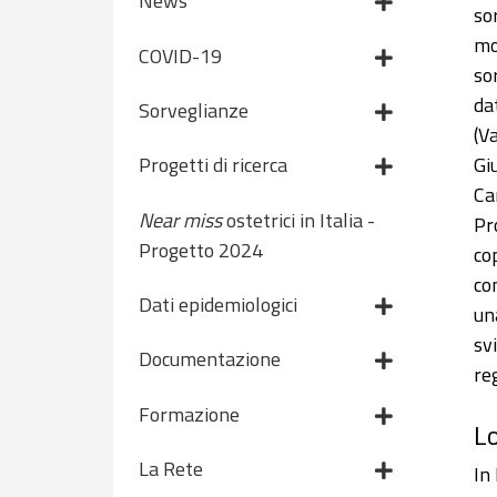
News
so
mo
COVID-19
so
da
Sorveglianze
(V
Gi
Progetti di ricerca
Ca
Near miss
ostetrici in Italia -
Pr
Progetto 2024
co
co
Dati epidemiologici
un
sv
Documentazione
re
Formazione
Lo
La Rete
In