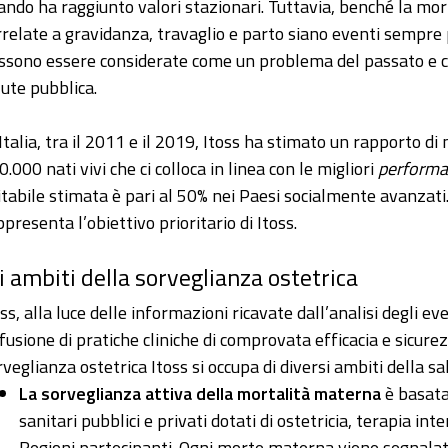
ando ha raggiunto valori stazionari. Tuttavia, benché la mo
rrelate a gravidanza, travaglio e parto siano eventi sempre 
ssono essere considerate come un problema del passato e c
lute pubblica.
 Italia, tra il 2011 e il 2019, Itoss ha stimato un rapporto d
.000 nati vivi che ci colloca in linea con le migliori
perform
itabile stimata è pari al 50% nei Paesi socialmente avanzati.
ppresenta l’obiettivo prioritario di Itoss.
i ambiti della sorveglianza ostetrica
oss, alla luce delle informazioni ricavate dall’analisi degli e
ffusione di pratiche cliniche di comprovata efficacia e sicurez
rveglianza ostetrica Itoss si occupa di diversi ambiti della s
La sorveglianza attiva della mortalità materna
è basata 
sanitari pubblici e privati dotati di ostetricia, terapia in
Regioni partecipanti. Ogni morte materna viene segnalat