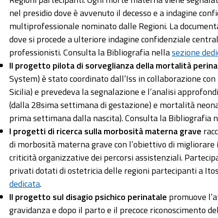
nel presidio dove è avvenuto il decesso e a indagine conf
multiprofessionale nominato dalle Regioni. La documentaz
dove si procede a ulteriore indagine confidenziale central
professionisti. Consulta la Bibliografia nella
sezione dedi
Il progetto pilota di sorveglianza della mortalità perin
System) è stato coordinato dall’Iss in collaborazione con
Sicilia) e prevedeva la segnalazione e l’analisi approfondi
(dalla 28sima settimana di gestazione) e mortalità neona
prima settimana dalla nascita). Consulta la Bibliografia 
I progetti di ricerca sulla morbosità materna grave
racc
di morbosità materna grave con l’obiettivo di migliorare 
criticità organizzative dei percorsi assistenziali. Partecip
privati dotati di ostetricia delle regioni partecipanti a It
dedicata
.
Il progetto sul disagio psichico perinatale
promuove l’at
gravidanza e dopo il parto e il precoce riconoscimento de