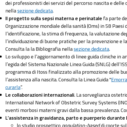
dei professionisti dei servizi del percorso nascita e delle
nella
sezione dedicata
.
Il progetto sulla sepsi materna e perinatale
fa parte de
Organizzazione mondiale della sanità (Oms) in 58 Paesi de
l’identificazione, la stima di frequenza, la valutazione de
l’individuazione di buone pratiche per la prevenzione e l
Consulta la la Bibliografia nella
sezione dedicata
.
Lo sviluppo e l’aggiornamento di linee guida cliniche in 
l’egida del Sistema Nazionale Linea Guida (SNLG) dell’IS
programma di Itoss finalizzato alla promozione delle buo
l’assistenza alla nascita. Consulta la Linea Guida "
Emorra
curarla
”.
Le collaborazioni internazionali
. La sorveglianza ostetric
International Network of Obstetric Survey Systems (INO
eventi morbosi materni gravi dalla bassa prevalenza. Co
L’assistenza in gravidanza, parto e puerperio durante
lo studio prospettico
population-based
di coorte sul