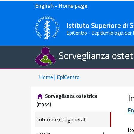
English - Home page
Istituto Superiore di 
EpiCentro - L'epidemiologia per 
Sorveglianza ostetr
Home | EpiCentro
I
Sorveglianza ostetrica
(Itoss)
En
Informazioni generali
It