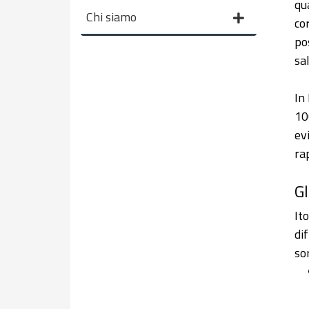
qu
Chi siamo
co
po
sa
In
100
ev
ra
Gl
It
di
so