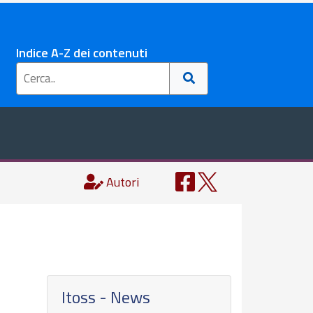
Indice A-Z dei contenuti
Autori
Itoss - News