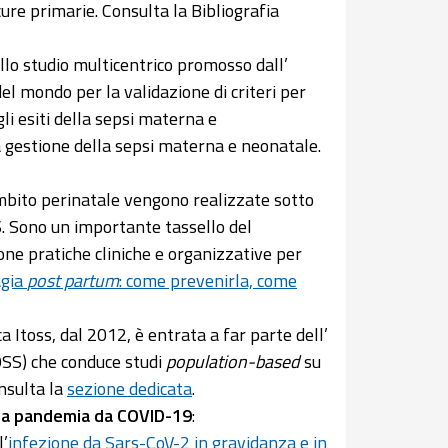
 cure primarie. Consulta la Bibliografia
llo studio multicentrico promosso dall’
l mondo per la validazione di criteri per
gli esiti della sepsi materna e
a gestione della sepsi materna e neonatale.
ambito perinatale vengono realizzate sotto
S. Sono un importante tassello del
ne pratiche cliniche e organizzative per
gia
post partum
: come prevenirla, come
a Itoss, dal 2012, è entrata a far parte dell’
SS) che conduce studi
population-based
su
nsulta la
sezione dedicata
.
 la pandemia da COVID-19
:
l’
infezione da Sars-CoV-2 in gravidanza e in