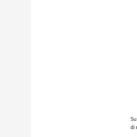
Su
di