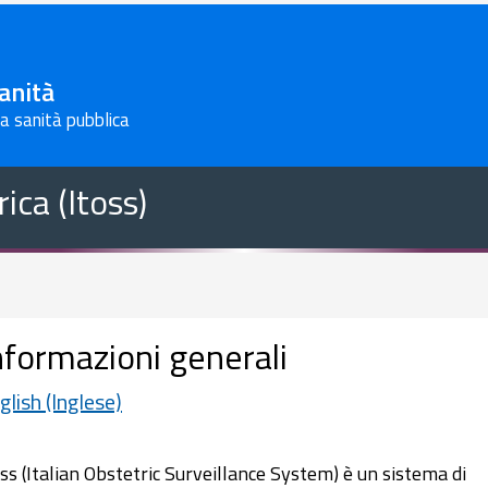
Sanità
la sanità pubblica
ica (Itoss)
nformazioni generali
glish (Inglese)
oss (Italian Obstetric Surveillance System) è un sistema di