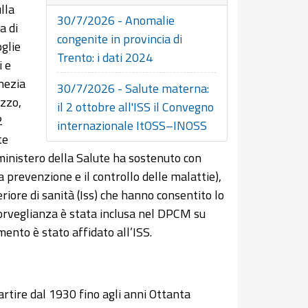
lla
30/7/2026 - Anomalie
a di
congenite in provincia di
glie
Trento: i dati 2024
i e
nezia
30/7/2026 - Salute materna:
zzo,
il 2 ottobre all'ISS il Convegno
2
internazionale ItOSS–INOSS
te
 ministero della Salute ha sostenuto con
 prevenzione e il controllo delle malattie),
eriore di sanità (Iss) che hanno consentito lo
sorveglianza è stata inclusa nel DPCM su
mento è stato affidato all’ISS.
rtire dal 1930 fino agli anni Ottanta