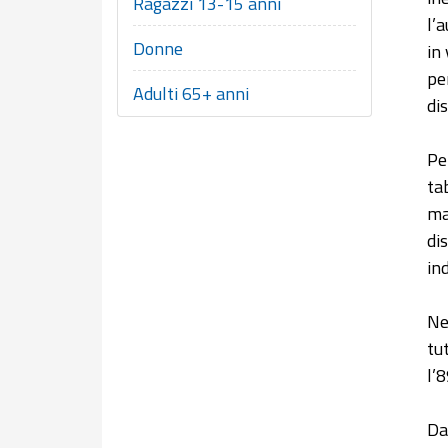
Ragazzi 13-15 anni
l’
Donne
in
pe
Adulti 65+ anni
di
Pe
ta
ma
di
in
Ne
tu
l’
Da