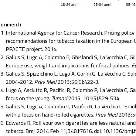
ferimenti
International Agency for Cancer Research. Pricing policy 
recommendations for tobacco taxation in the European 
PPACTE project. 2014.
Gallus S, Lugo A, Colombo P, Ghislandi S, La Vecchia C, G
Europe: use, weight and implications for fiscal policies.
E
Gallus S, Spizzichino L, Lugo A, Gorini G, La Vecchia C. Sal
2004-2012.
Prev Med
2013;56(6):422-3.
Lugo A, Asciutto R, Pacifici R, Colombo P, La Vecchia C, G
focus on the young.
Tumori
2015; 101(5):529-534
Gallus S, Lugo A, Colombo P, Pacifici R, La Vecchia C. Sm
with a focus on hand-rolled cigarettes.
Prev Med
2013;56
Edwards R. Roll your own cigarettes are less natural and 
tobacco. Bmj. 2014 Feb 11;348:f7616. doi: 10.1136/bmj.