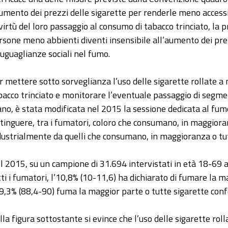
aumento dei prezzi delle sigarette per renderle meno accessibi
 virtù del loro passaggio al consumo di tabacco trinciato, la 
rsone meno abbienti diventi insensibile all’aumento dei pre
suguaglianze sociali nel fumo.
r mettere sotto sorveglianza l’uso delle sigarette rollate a m
bacco trinciato e monitorare l’eventuale passaggio di segment
no, è stata modificata nel 2015 la sessione dedicata al fum
stinguere, tra i fumatori, coloro che consumano, in maggiora
dustrialmente da quelli che consumano, in maggioranza o tut
l 2015, su un campione di 31.694 intervistati in età 18-69 a
tti i fumatori, l’10,8% (10-11,6) ha dichiarato di fumare la 
89,3% (88,4-90) fuma la maggior parte o tutte sigarette conf
lla figura sottostante si evince che l’uso delle sigarette roll