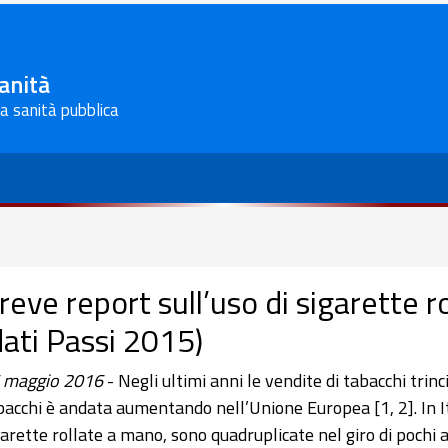
Sanità
la sanità pubblica
reve report sull’uso di sigarette ro
dati Passi 2015)
 maggio 2016
- Negli ultimi anni le vendite di tabacchi tri
bacchi è andata aumentando nell’Unione Europea [1, 2]. In Ital
garette rollate a mano, sono quadruplicate nel giro di pochi a