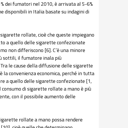
’1% dei fumatori nel 2010, è arrivata al 5-6%
disponibili in Italia basate su indagini di
igarette rollate, cioè che queste impiegano
tto a quello delle sigarette confezionate
sumo non differiscono [6]. C’è una minore
sottili, il fumatore inala più
Tra le cause della diffusione delle sigarette
 c’è la convenienza economica, perché in tutta
ore a quello delle sigarette confezionate [1,
l consumo di sigarette rollate a mano è più
nte, con il possibile aumento delle
 sigarette rollate a mano possa rendere
 [10], cioè quelle che determinano