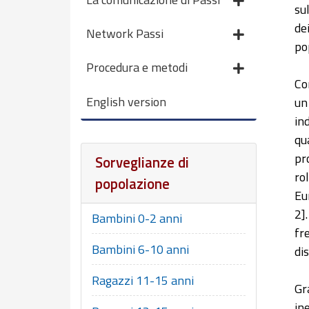
su
de
Network Passi
po
Procedura e metodi
Co
English version
un
in
qu
pr
Sorveglianze di
ro
popolazione
Eu
2]
Bambini 0-2 anni
fr
Bambini 6-10 anni
di
Ragazzi 11-15 anni
Gr
in