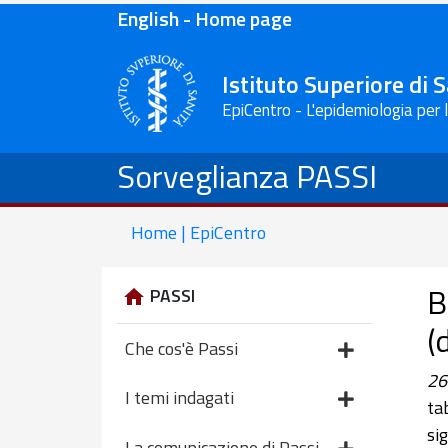
English - Home page
Istituto Superiore di 
EpiCentro - L'epidemiologia per 
Sorveglianza PASSI
Home | EpiCentro
B
PASSI
(
Che cos'è Passi
26
I temi indagati
ta
si
La comunicazione di Passi