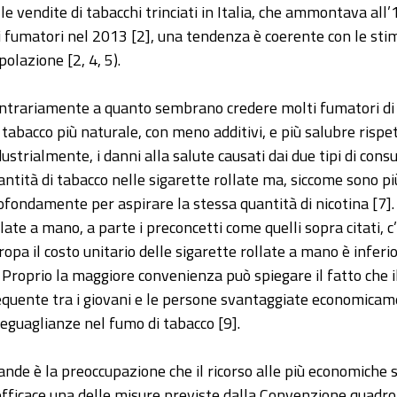
lle vendite di tabacchi trinciati in Italia, che ammontava all
i fumatori nel 2013 [2], una tendenza è coerente con le stime 
polazione [2, 4, 5).
ntrariamente a quanto sembrano credere molti fumatori di s
 tabacco più naturale, con meno additivi, e più salubre rispe
dustrialmente, i danni alla salute causati dai due tipi di con
antità di tabacco nelle sigarette rollate ma, siccome sono più 
ofondamente per aspirare la stessa quantità di nicotina [7]. 
llate a mano, a parte i preconcetti come quelli sopra citati,
ropa il costo unitario delle sigarette rollate a mano è inferi
. Proprio la maggiore convenienza può spiegare il fatto che i
equente tra i giovani e le persone svantaggiate economicame
seguaglianze nel fumo di tabacco [9].
ande è la preoccupazione che il ricorso alle più economiche
efficace una delle misure previste dalla Convenzione quadro