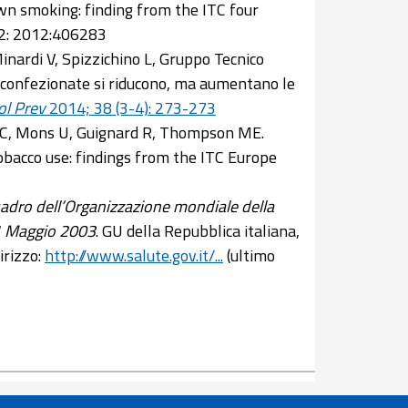
own smoking: finding from the ITC four
: 2012:406283
Minardi V, Spizzichino L, Gruppo Tecnico
te confezionate si riducono, ma aumentano le
ol Prev
2014; 38 (3-4): 273-273
MC, Mons U, Guignard R, Thompson ME.
obacco use: findings from the ITC Europe
uadro dell’Organizzazione mondiale della
 21 Maggio 2003
. GU della Repubblica italiana,
irizzo:
http://www.salute.gov.it/...
(ultimo