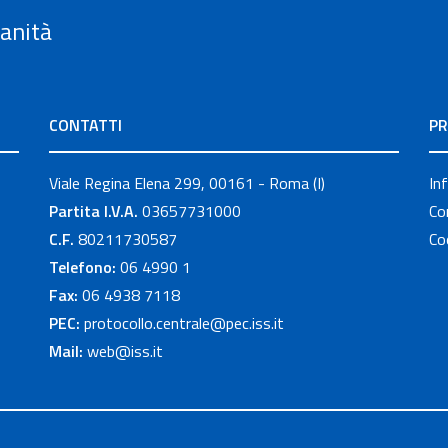
Sanità
CONTATTI
PR
Viale Regina Elena 299, 00161 - Roma (I)
In
Partita I.V.A.
03657731000
Co
C.F.
80211730587
Co
Telefono:
06 4990 1
Fax:
06 4938 7118
PEC:
protocollo.centrale@pec.iss.it
Mail:
web@iss.it