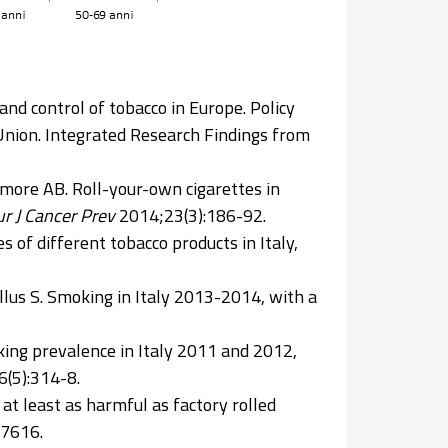
and control of tobacco in Europe. Policy
Union. Integrated Research Findings from
ilmore AB. Roll-your-own cigarettes in
ur J Cancer Prev
2014;23(3):186-92.
es of different tobacco products in Italy,
allus S. Smoking in Italy 2013-2014, with a
oking prevalence in Italy 2011 and 2012,
(5):314-8.
at least as harmful as factory rolled
f7616.