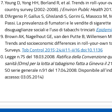
Young D, Yong HH, Borland R, et al. Trends in roll-your-
country survey (2002-2008).
J Environ Public Health
2012
D'Argenio P, Gallus S, Ghislandi S, Gorini G, Masocco M, 
Passi. La prevalenza di fumatori e le vendite di sigaret
disuguaglianze sociali e l’uso di tabacchi trinciati
Epidemi
Brown AK, Nagelhout GE, van den Putte B, Willemsen 
Trends and socioeconomic differences in roll-your-own t
Surveys.
Tob Control 2015;24:iii11-iii16 doi:10.1136
Legge n.75 del 18.03.2008.
Ratifica della Convenzione q
sanità (Oms) per la lotta al tabagismo fatta a Ginevra il
SO serie generale n.91 del 17.04.2008. Disponibile all’ind
accesso: 03.05.2014)