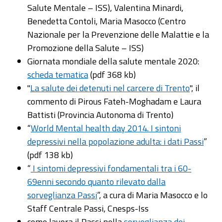
Salute Mentale – ISS), Valentina Minardi,
Benedetta Contoli, Maria Masocco (Centro
Nazionale per la Prevenzione delle Malattie e la
Promozione della Salute – ISS)
Giornata mondiale della salute mentale 2020:
scheda tematica
(pdf 368 kb)
"
La salute dei detenuti nel carcere di Trento
", il
commento di Pirous Fateh-Moghadam e Laura
Battisti (Provincia Autonoma di Trento)
“
World Mental health day 2014. I sintoni
depressivi nella popolazione adulta: i dati Passi
”
(pdf 138 kb)
“
I sintomi depressivi fondamentali tra i 60-
69enni secondo quanto rilevato dalla
sorveglianza Passi
”, a cura di Maria Masocco e lo
Staff Centrale Passi, Cnesps-Iss
come lavora il Passi nella
sorveglianza dei