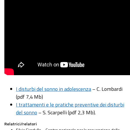
I disturbi del sonno in adolescenza
– C. Lombardi
(pdf 7,4 Mb)
I trattamenti e le pratiche preventive dei disturbi
del sonno
– S. Scarpelli (pdf 2,3 Mb).
Relatrici/relatori