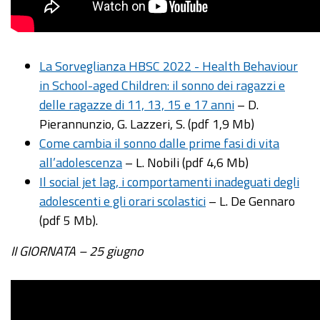
La Sorveglianza HBSC 2022 - Health Behaviour
in School-aged Children: il sonno dei ragazzi e
delle ragazze di 11, 13, 15 e 17 anni
– D.
Pierannunzio, G. Lazzeri, S. (pdf 1,9 Mb)
Come cambia il sonno dalle prime fasi di vita
all’adolescenza
– L. Nobili (pdf 4,6 Mb)
Il social jet lag, i comportamenti inadeguati degli
adolescenti e gli orari scolastici
– L. De Gennaro
(pdf 5 Mb).
II GIORNATA – 25 giugno