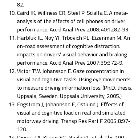
82.
Caird JK, Willness CR, Steel P, Scialfa C. A meta-
analysis of the effects of cell phones on driver
performance. Accid Anal Prev 2008;40:1282-93.
Harbluk JL, Noy YI, Trbovich PL, Eizenman M. An
on-road assessment of cognitive distraction:
impacts on drivers’ visual behavior and braking
performance. Accid Anal Prev 2007;39:372-9.
Victor TW, Johansson E. Gaze concentration in
visual and cognitive tasks: Using eye movements
to measure driving information loss. (Ph.D. thesis.
Uppsala, Sweden: Uppsala University, 2005.)
Engstrom J, Johannson E, Ostlund J. Effects of
visual and cognitive load on real and simulated
motorway driving. Transp Res Part F 2005;8:97-
120.
Dingus TA, Klauer SG, Neale VL, et al. The 100-