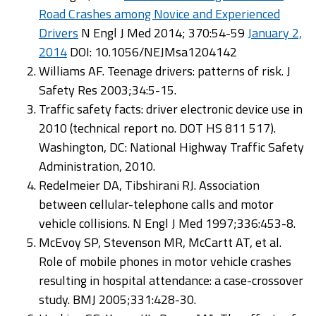
Road Crashes among Novice and Experienced
Drivers
N Engl J Med 2014; 370:54-59
January 2,
2014
DOI: 10.1056/NEJMsa1204142
Williams AF. Teenage drivers: patterns of risk. J
Safety Res 2003;34:5-15.
Traffic safety facts: driver electronic device use in
2010 (technical report no. DOT HS 811 517).
Washington, DC: National Highway Traffic Safety
Administration, 2010.
Redelmeier DA, Tibshirani RJ. Association
between cellular-telephone calls and motor
vehicle collisions. N Engl J Med 1997;336:453-8.
McEvoy SP, Stevenson MR, McCartt AT, et al.
Role of mobile phones in motor vehicle crashes
resulting in hospital attendance: a case-crossover
study. BMJ 2005;331:428-30.