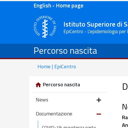
English - Home page
Istituto Superiore di 
EpiCentro - L'epidemiologia per 
Percorso nascita
Home | EpiCentro
D
Percorso nascita
News
N
Documentazione
Ra
An
COVID-19: gravidanza parto