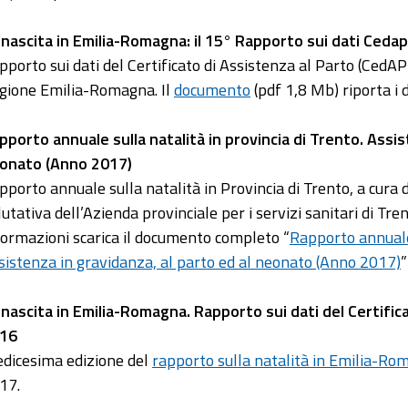
 nascita in Emilia-Romagna: il 15° Rapporto sui dati Ceda
pporto sui dati del Certificato di Assistenza al Parto (Ced
gione Emilia-Romagna. Il
documento
(pdf 1,8 Mb) riporta i d
pporto annuale sulla natalità in provincia di Trento. Assis
onato (Anno 2017)
pporto annuale sulla natalità in Provincia di Trento, a cura d
lutativa dell’Azienda provinciale per i servizi sanitari di Tre
formazioni scarica il documento completo “
Rapporto annuale 
sistenza in gravidanza, al parto ed al neonato (Anno 2017)
”
 nascita in Emilia-Romagna. Rapporto sui dati del Certific
16
edicesima edizione del
rapporto sulla natalità in Emilia-Ro
17.