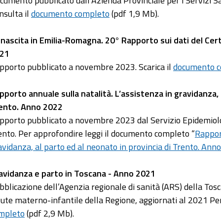
cumento pubblicato dall’Azienda Provinciale per i Servizi S
nsulta il
documento completo
(pdf 1,9 Mb).
 nascita in Emilia-Romagna. 20° Rapporto sui dati del Cert
21
pporto pubblicato a novembre 2023. Scarica il
documento 
pporto annuale sulla natalità. L’assistenza in gravidanza, 
ento. Anno 2022
pporto pubblicato a novembre 2023 dal Servizio Epidemiologi
ento. Per approfondire leggi il documento completo “
Rapport
avidanza, al parto ed al neonato in provincia di Trento. Ann
avidanza e parto in Toscana - Anno 2021
bblicazione dell’Agenzia regionale di sanità (ARS) della Tosca
lute materno-infantile della Regione, aggiornati al 2021 Pe
mpleto
(pdf 2,9 Mb).