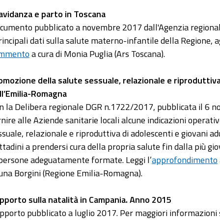
avidanza e parto in Toscana
cumento pubblicato a novembre 2017 dall'Agenzia regionale 
principali dati sulla salute materno-infantile della Regione, 
mmento
a cura di Monia Puglia (Ars Toscana).
omozione della salute sessuale, relazionale e riproduttiva
ll’Emilia-Romagna
n la Delibera regionale DGR n.1722/2017, pubblicata il 6 
rnire alle Aziende sanitarie locali alcune indicazioni operat
ssuale, relazionale e riproduttiva di adolescenti e giovani adul
cittadini a prendersi cura della propria salute fin dalla più gi
 persone adeguatamente formate. Leggi l’
approfondimento
una Borgini (Regione Emilia-Romagna).
pporto sulla natalità in Campania. Anno 2015
pporto pubblicato a luglio 2017. Per maggiori informazioni s