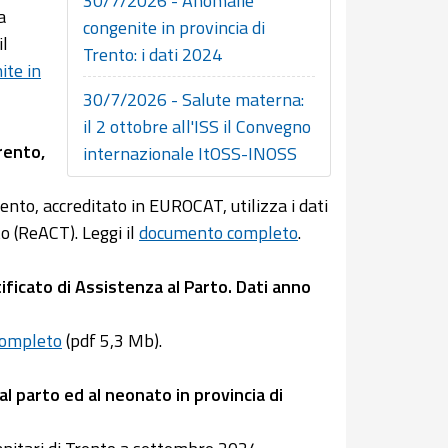
30/7/2026 - Anomalie
a
congenite in provincia di
il
Trento: i dati 2024
ite in
30/7/2026 - Salute materna:
il 2 ottobre all'ISS il Convegno
rento,
internazionale ItOSS-INOSS
nto, accreditato in EUROCAT, utilizza i dati
o (ReACT). Leggi il
documento completo
.
ificato di Assistenza al Parto. Dati anno
completo
(pdf 5,3 Mb).
al parto ed al neonato in provincia di