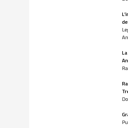
L’
de
Leg
An
La
An
Ra
Ra
Tr
Do
Gr
Pu