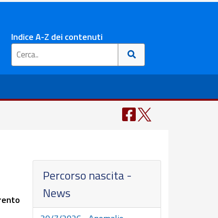
Indice A-Z dei contenuti
Percorso nascita -
News
Trento