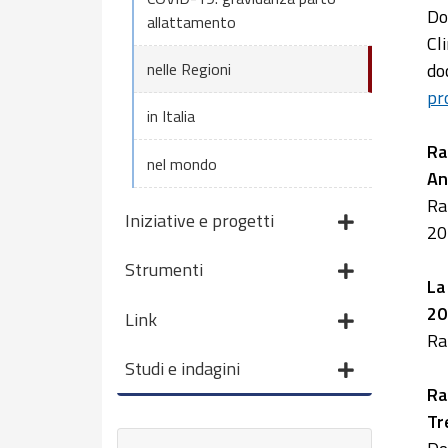
Do
allattamento
Cl
nelle Regioni
do
pr
in Italia
Ra
nel mondo
An
Ra
Iniziative e progetti
20
Strumenti
La
20
Link
Ra
Studi e indagini
Ra
Tr