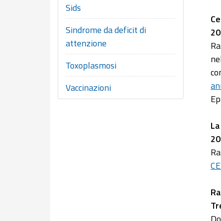
Sids
Ce
Sindrome da deficit di
20
attenzione
Ra
ne
Toxoplasmosi
co
an
Vaccinazioni
Ep
La
20
Ra
CE
Ra
Tr
Do