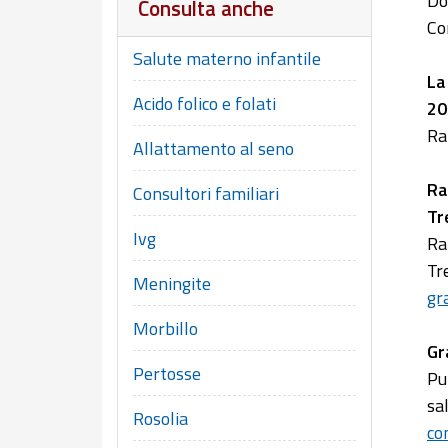
Do
Consulta anche
Co
Salute materno infantile
La
Acido folico e folati
20
Ra
Allattamento al seno
Ra
Consultori familiari
Tr
Ivg
Ra
Tr
Meningite
gr
Morbillo
Gr
Pertosse
Pu
sa
Rosolia
co