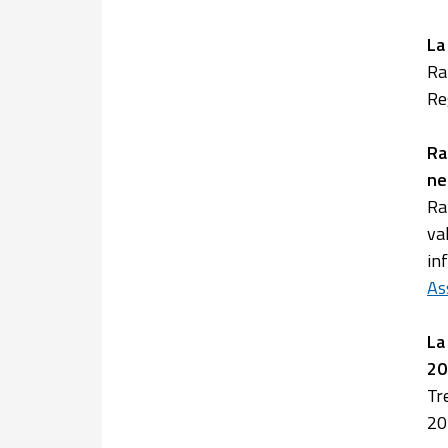
La
Ra
Re
Ra
ne
Ra
va
in
As
La
20
Tr
20