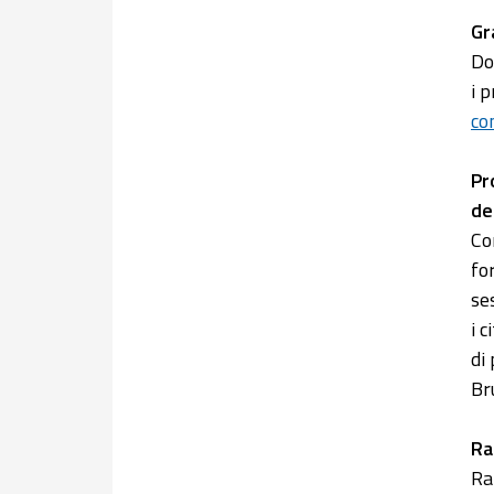
Gr
Do
i 
co
Pr
de
Co
fo
se
i 
di
Br
Ra
Ra