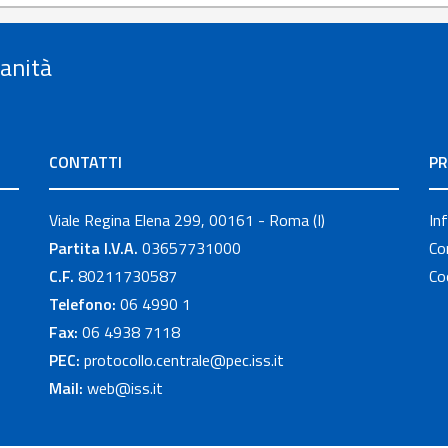
Sanità
CONTATTI
PR
Viale Regina Elena 299, 00161 - Roma (I)
In
Partita I.V.A.
03657731000
Co
C.F.
80211730587
Co
Telefono:
06 4990 1
Fax:
06 4938 7118
PEC:
protocollo.centrale@pec.iss.it
Mail:
web@iss.it