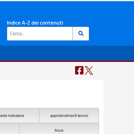
Indice A-Z dei contenuti
heda indicatore
approfondimenti tecnici
focus