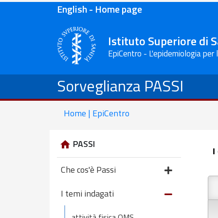
English - Home page
Istituto Superiore di 
EpiCentro - L'epidemiologia per 
Sorveglianza PASSI
Home | EpiCentro
PASSI
I
Che cos'è Passi
I temi indagati
attività fisica OMS