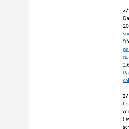
2/
Da
20
so
“L
pe
nu
2,
Pa
sa
2/
In
co
l’
sc