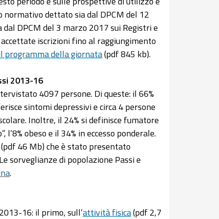
uesto periodo e sulle prospettive di utilizzo e
dro normativo dettato sia dal DPCM del 12
ia dal DPCM del 3 marzo 2017 sui Registri e
accettate iscrizioni fino al raggiungimento
il programma della giornata
(pdf 845 kb).
assi 2013-16
ntervistato 4097 persone. Di queste: il 66%
ferisce sintomi depressivi e circa 4 persone
scolare. Inoltre, il 24% si definisce fumatore
o”, l’8% obeso e il 34% in eccesso ponderale.
(pdf 46 Mb) che è stato presentato
“Le sorveglianze di popolazione Passi e
ina
.
2013-16: il primo, sull’
attività fisica
(pdf 2,7