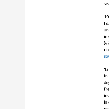
se
19
I 
un
in
(4
ri
so
12
In
de
fr
in
la
po