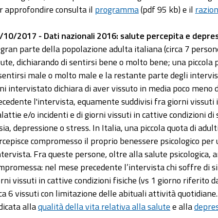
r approfondire consulta il
programma
(pdf 95 kb) e il
razio
/10/2017 - Dati nazionali 2016: salute percepita e depre
 gran parte della popolazione adulta italiana (circa 7 persone 
lute, dichiarando di sentirsi bene o molto bene; una piccola p
 sentirsi male o molto male e la restante parte degli intervist
ni intervistato dichiara di aver vissuto in media poco meno d
ecedente l'intervista, equamente suddivisi fra giorni vissuti i
lattie e/o incidenti e di giorni vissuti in cattive condizioni d
ia, depressione o stress. In Italia, una piccola quota di adulti
rcepisce compromesso il proprio benessere psicologico per 
intervista. Fra queste persone, oltre alla salute psicologica, 
mpromessa: nel mese precedente l’intervista chi soffre di 
orni vissuti in cattive condizioni fisiche (vs 1 giorno riferito
rca 6 vissuti con limitazione delle abituali attività quotidia
dicata alla
qualità della vita relativa alla salute
e alla
depre