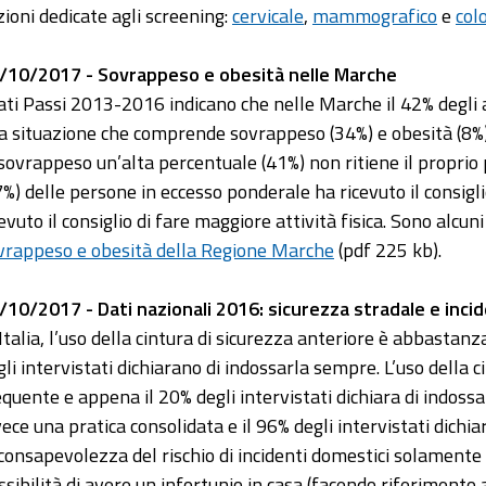
zioni dedicate agli screening:
cervicale
,
mammografico
e
col
/10/2017 - Sovrappeso e obesità nelle Marche
dati Passi 2013-2016 indicano che nelle Marche il 42% degli a
a situazione che comprende sovrappeso (34%) e obesità (8%).
 sovrappeso un’alta percentuale (41%) non ritiene il proprio
7%) delle persone in eccesso ponderale ha ricevuto il consigli
cevuto il consiglio di fare maggiore attività fisica. Sono alcu
vrappeso e obesità della Regione Marche
(pdf 225 kb).
/10/2017 - Dati nazionali 2016: sicurezza stradale e inci
 Italia, l’uso della cintura di sicurezza anteriore è abbasta
gli intervistati dichiarano di indossarla sempre. L’uso della
equente e appena il 20% degli intervistati dichiara di indos
vece una pratica consolidata e il 96% degli intervistati dich
 consapevolezza del rischio di incidenti domestici solamente 
ssibilità di avere un infortunio in casa (facendo riferimento a 