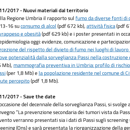
11/2017 - Nuovi materiali dal territorio
lla Regione Umbria il rapporto sul
fumo da diverse fonti di 
13-16 su
consumo di alcol
(pdf 672 kb),
attività fisica
(pdf 6
vrappeso e obesità
(pdf 629 kb) e i poster presentati in oc
’epidemiologia oggi: evidenze, comunicazione e partecipazi
rcezione del rispetto del divieto di fumo nei luoghi di lavor
ove potenzialità dalla sorveglianza Passi nella costruzione d
6 Mb),
mammografia preventiva in Umbria: profilo di rischio 
ssi
(per 1,8 Mb) e
la popolazione residente nel comune di Città
lute percepito
(pdf 1,8 Mb).
11/2017 - Save the date
 occasione del decennale della sorveglianza Passi, si svolge
nvegno “La prevenzione secondaria dei tumori vista da Passi
evento verranno presentati sia i dati di Passi sugli screening
reening (Ons) e sarà presentata la riorganizzazione della ge