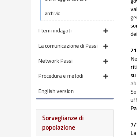
go
va
archivio
ge
so
I temi indagati
de
La comunicazione di Passi
21
Ne
Network Passi
ri
su
Procedura e metodi
ab
English version
So
uf
Pa
Sorveglianze di
7/
popolazione
La