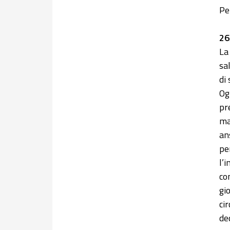
Pe
26
La
sa
di
Og
pr
ma
ans
pe
l’
co
gi
ci
de