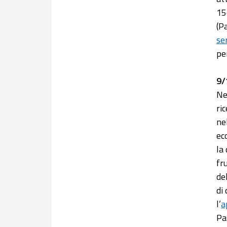
15
(P
se
per
9/
Ne
ri
ne
ec
la
fr
de
di
l’
a
Pas