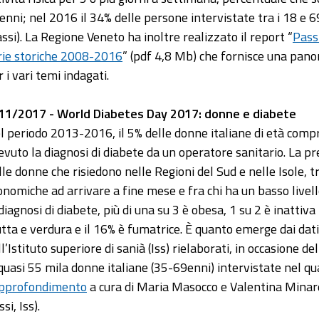
enni; nel 2016 il 34% delle persone intervistate tra i 18 e 69 
assi). La Regione Veneto ha inoltre realizzato il report “
Passi
rie storiche 2008-2016
” (pdf 4,8 Mb) che fornisce una panor
 i vari temi indagati.
11/2017 - World Diabetes Day 2017: donne e diabete
l periodo 2013-2016, il 5% delle donne italiane di età compre
cevuto la diagnosi di diabete da un operatore sanitario. La p
lle donne che risiedono nelle Regioni del Sud e nelle Isole, tr
onomiche ad arrivare a fine mese e fra chi ha un basso livello
 diagnosi di diabete, più di una su 3 è obesa, 1 su 2 è inatti
utta e verdura e il 16% è fumatrice. È quanto emerge dai dati
ll’Istituto superiore di sanià (Iss) rielaborati, in occasion
 quasi 55 mila donne italiane (35-69enni) intervistate nel 
pprofondimento
a cura di Maria Masocco e Valentina Minard
si, Iss).