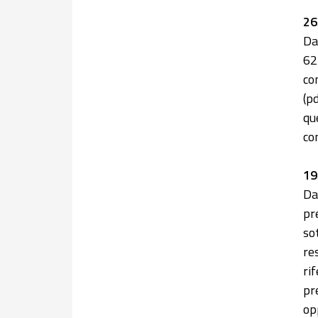
26
Da
62
co
(p
qu
co
19
Da
pr
so
re
ri
pr
op