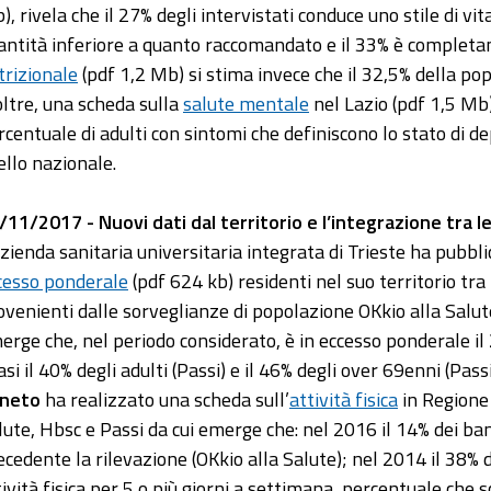
, rivela che il 27% degli intervistati conduce uno stile di vita 
antità inferiore a quanto raccomandato e il 33% è completa
trizionale
(pdf 1,2 Mb) si stima invece che il 32,5% della po
oltre, una scheda sulla
salute mentale
nel Lazio (pdf 1,5 Mb)
rcentuale di adulti con sintomi che definiscono lo stato di dep
ello nazionale.
/11/2017 - Nuovi dati dal territorio e l’integrazione tra l
Azienda sanitaria universitaria integrata di Trieste ha pubblic
cesso ponderale
(pdf 624 kb) residenti nel suo territorio tra 
ovenienti dalle sorveglianze di popolazione OKkio alla Salu
erge che, nel periodo considerato, è in eccesso ponderale il 
asi il 40% degli adulti (Passi) e il 46% degli over 69enni (Pas
neto
ha realizzato una scheda sull’
attività fisica
in Regione 
lute, Hbsc e Passi da cui emerge che: nel 2016 il 14% dei bam
ecedente la rilevazione (OKkio alla Salute); nel 2014 il 38% 
tività fisica per 5 o più giorni a settimana, percentuale che 