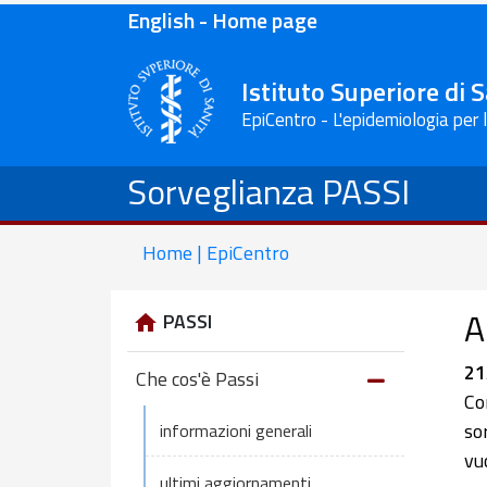
English - Home page
Istituto Superiore di 
EpiCentro - L'epidemiologia per 
Sorveglianza PASSI
Home | EpiCentro
A
PASSI
21
Che cos'è Passi
Co
so
informazioni generali
vu
ultimi aggiornamenti