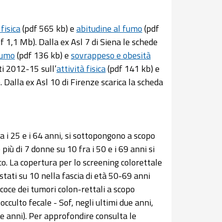
 fisica
(pdf 565 kb) e
abitudine al fumo
(pdf
f 1,1 Mb). Dalla ex Asl 7 di Siena le schede
fumo
(pdf 136 kb) e
sovrappeso e obesità
ti 2012-15 sull’
attività fisica
(pdf 141 kb) e
. Dalla ex Asl 10 di Firenze scarica la scheda
a i 25 e i 64 anni, si sottopongono a scopo
più di 7 donne su 10 fra i 50 e i 69 anni si
 La copertura per lo screening colorettale
stati su 10 nella fascia di età 50-69 anni
ecoce dei tumori colon-rettali a scopo
cculto fecale - Sof, negli ultimi due anni,
e anni). Per approfondire consulta le