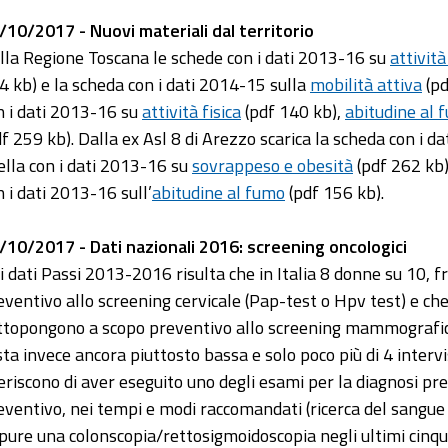
/10/2017 - Nuovi materiali dal territorio
lla Regione Toscana le schede con i dati 2013-16 su
attività
4 kb) e la scheda con i dati 2014-15 sulla
mobilità attiva
(pd
n i dati 2013-16 su
attività fisica
(pdf 140 kb),
abitudine al 
df 259 kb). Dalla ex Asl 8 di Arezzo scarica la scheda con i da
ella con i dati 2013-16 su
sovrappeso e obesità
(pdf 262 kb)
n i dati 2013-16 sull’
abitudine al fumo
(pdf 156 kb).
/10/2017 - Dati nazionali 2016: screening oncologici
i dati Passi 2013-2016 risulta che in Italia 8 donne su 10, fr
eventivo allo screening cervicale (Pap-test o Hpv test) e che 
ttopongono a scopo preventivo allo screening mammografico.
sta invece ancora piuttosto bassa e solo poco più di 4 intervi
feriscono di aver eseguito uno degli esami per la diagnosi pr
eventivo, nei tempi e modi raccomandati (ricerca del sangue o
pure una colonscopia/rettosigmoidoscopia negli ultimi cinqu