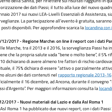
verno della Sanità, per riflettere sui risultati raggiunti in q
lorizzazione dei dati Passi; il tutto alla luce del nuovo qua
nnaio 2017 sui nuovi LEA-Livelli Essenziali di Assistenza, s
rveglianze. La partecipazione all’evento è gratuita, saranno 
i posti disponibili. Per approfondire scarica la
locandina con 
/12/2017 - Regione Marche: on line il report con i dati P
lle Marche, tra il 2013 e il 2016, la sorveglianza Passi ha i
tiene che la propria salute vada “bene o molto bene”, il 5% ri
 10 dichiarano di avere almeno tre fattori di rischio cardiova
ituale, il 75% dichiara di essere “attivo o parzialmente attiv
no alcuni dei dati contenuti nel
rapporto regionale 2013-16
ficialmente il 16 dicembre, ad Ancona, durante il convegno 
ssi d’Argento”. Per maggiori informazioni consulta la
locand
12/2017 - Nuovi materiali dal Lazio e dalla Asl Roma 1
 Asl Roma 1 ha pubblicato due nuovi report, con i dati Passi 