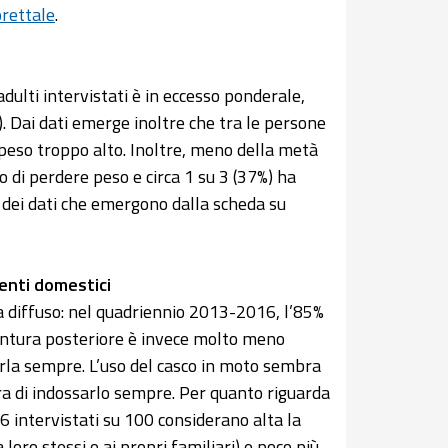
orettale
.
dulti intervistati è in eccesso ponderale,
 Dai dati emerge inoltre che tra le persone
 peso troppo alto. Inoltre, meno della metà
o di perdere peso e circa 1 su 3 (37%) ha
ni dei dati che emergono dalla scheda su
denti domestici
nza diffuso: nel quadriennio 2013-2016, l’85%
 cintura posteriore è invece molto meno
sarla sempre. L’uso del casco in moto sembra
iara di indossarlo sempre. Per quanto riguarda
6 intervistati su 100 considerano alta la
loro stessi o ai propri familiari) e poco più