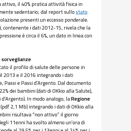
attivo, il 40% pratica attività fisica in
mente sedentario; dal report sullo
stato
polazione presenti un eccesso ponderale.
, contenente i dati 2012-15, rivela che la
ressione è circa il 6%, un dato in linea con
e sorveglianze
ato il profilo di salute delle persone in
il 2013 e il 2016 integrando i dati
te, Passi e Passi d’Argento. Dal documento
22% dei bambini (dati di OKkio alla Salute),
si d’Argento). In modo analogo, la
Regione
(pdf 2,1 Mb) integrando i dati di OKkio alla
bini risultava “non attivo” il giorno
degli 11enni ha svolto almeno un’ora di
scende al 29,5% per i 13enni e al 24% per i