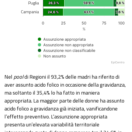
Puglia
26,3 %
26,3 %
59,9 %
59,9 %
9,8 %
9,8 %
Campania
24,6 %
24,6 %
63,1 %
63,1 %
7,6 %
7,6 %
0
25
50
75
100
%
Assunzione appropriata
Assunzione non appropriata
Assunzione non classificabile
Non assunto
EpiCentro
End of interactive chart.
Nel
pool
di Regioni il 93,2% delle madri ha riferito di
aver assunto acido folico in occasione della gravidanza,
ma soltanto il 35,4% lo ha fatto in maniera
appropriata. La maggior parte delle donne ha assunto
acido folico a gravidanza già iniziata, vanificandone
l’effetto preventivo. L’assunzione appropriata
presenta un’elevata variabilità territoriale