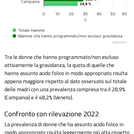
Campania
24,6 %
24,6 %
0
10
20
30
40
50
60
%
Totale mamme
Mamme che hanno programmato/non escluso gravidanza
EpiCentro
End of interactive chart.
Tra le donne che hanno programmato/non escluso
attivamente la gravidanza, la quota di quelle che
hanno assunto acido folico in modo appropriato risulta
appena maggiore rispetto al dato osservato sul totale
delle madri con una prevalenza compresa tra il 28,9%
(Campania) e il 48,2% (Veneto).
Confronto con rilevazione 2022
La prevalenza di donne che ha assunto acido folico in
modo appropriato risulta leggermente più alta rispetto