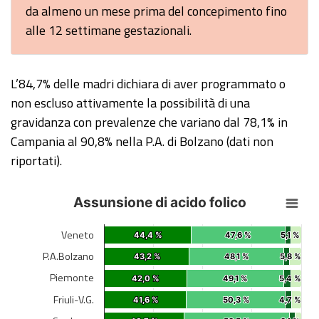
da almeno un mese prima del concepimento fino
alle 12 settimane gestazionali.
L’84,7% delle madri dichiara di aver programmato o
non escluso attivamente la possibilità di una
gravidanza con prevalenze che variano dal 78,1% in
Campania al 90,8% nella P.A. di Bolzano (dati non
riportati).
Assunsione di acido folico
Assunsione di acido folico
Bar chart with 4 data series.
Veneto
44,4 %
44,4 %
47,6 %
47,6 %
5,1 %
5,1 %
View as data table, Assunsione di acido folico
P.A.Bolzano
43,2 %
43,2 %
48,1 %
48,1 %
5,8 %
5,8 %
The chart has 1 X axis displaying categories.
Piemonte
42,0 %
42,0 %
49,1 %
49,1 %
5,4 %
5,4 %
The chart has 1 Y axis displaying %. Data ranges from 24.
Friuli-V.G.
41,6 %
41,6 %
50,3 %
50,3 %
4,7 %
4,7 %