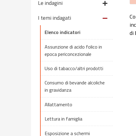
Le indagini
Co
I temi indagati
in
Elenco indicatori
di
I
Assunzione di acido folico in
Ba
epoca periconcezionale
V
Uso di tabacco/altri prodotti
Th
Th
Consumo di bevande alcoliche
in gravidanza
Allattamento
Lettura in famiglia
Esposizione a schermi