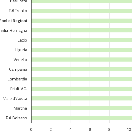
Basilicata
P.A.Trento
Pool di Regioni
milia-Romagna
Lazio
Liguria
Veneto
Campania
Lombardia
Friuli-V.G.
Valle d´Aosta
Marche
P.A.Bolzano
0
2
4
6
8
10