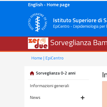
English - Home page
Istituto Superiore di 
EpiCentro - L'epidemiologia per 
Sorveglianza Bam
Home | EpiCentro
I
Sorveglianza 0-2 anni
Informazioni generali
News