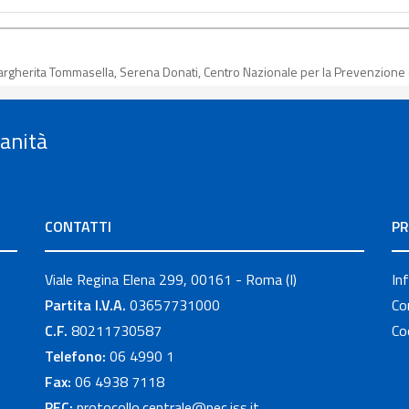
 Margherita Tommasella, Serena Donati, Centro Nazionale per la Prevenzione 
Sanità
CONTATTI
PR
Viale Regina Elena 299, 00161 - Roma (I)
In
Partita I.V.A.
03657731000
Co
C.F.
80211730587
Co
Telefono:
06 4990 1
Fax:
06 4938 7118
PEC:
protocollo.centrale@pec.iss.it