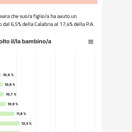
hiara che suo/a figlio/a ha avuto un
o dal 6,5% della Calabria al 17,4% della P.A.
la bambino/a
lto il/la bambino/a
la bambino/a
.4.
10,4 %
10,4 %
10,6 %
10,6 %
10,7 %
10,7 %
10,9 %
10,9 %
11,8 %
11,8 %
12,3 %
12,3 %