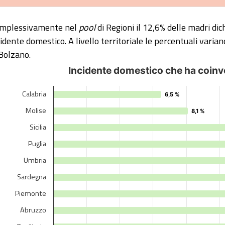
mplessivamente nel
pool
di Regioni il 12,6% delle madri dic
cidente domestico. A livello territoriale le percentuali varian
 Bolzano.
ncidente domestico che ha coinvolto il/
Incidente domestico che ha coinvo
r chart with 21 bars.
Calabria
6,5 %
6,5 %
iew as data table, Incidente domestico che ha coinvolto il/
Molise
8,1 %
8,1 %
e chart has 1 X axis displaying categories.
Sicilia
e chart has 1 Y axis displaying %. Data ranges from 6.5 to 17
Puglia
Umbria
Sardegna
Piemonte
Abruzzo