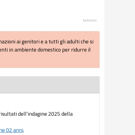
EpiCentro
zioni ai genitori e a tutti gli adulti che si
nti in ambiente domestico per ridurre il
risultati dell’indagine 2025 della
ne 02 anni
.