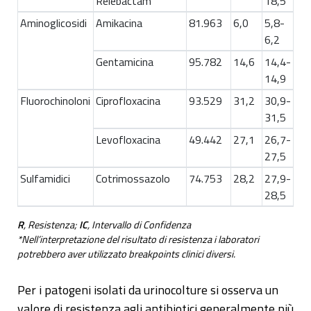
Relebactam
18,5
Aminoglicosidi
Amikacina
81.963
6,0
5,8-
6,2
Gentamicina
95.782
14,6
14,4-
14,9
Fluorochinoloni
Ciprofloxacina
93.529
31,2
30,9-
31,5
Levofloxacina
49.442
27,1
26,7-
27,5
Sulfamidici
Cotrimossazolo
74.753
28,2
27,9-
28,5
R
, Resistenza;
IC
, Intervallo di Confidenza
*Nell’interpretazione del risultato di resistenza i laboratori
potrebbero aver utilizzato breakpoints clinici diversi.
Per i patogeni isolati da urinocolture si osserva un
valore di resistenza agli antibiotici generalmente più