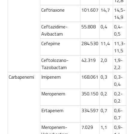
12,8
Ceftriaxone
101.607
14,7
14,5-
14,9
Ceftazidime-
55.808
0,4
0,4-
Avibactam
0,5
Cefepime
284.530
11,4
11,3-
11,5
Ceftolozano-
42.319
2,0
1,9-
Tazobactam
2,2
Carbapenemi
Imipenem
168.061
0,3
0,3-
0,4
Meropenem
350.150
0,2
0,2-
0,2
Ertapenem
334.597
0,7
0,6-
0,7
Meropenem-
7.029
1,1
0,9-