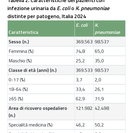
Tabella 2. Caratteristiche dei pazienti con
infezione urinaria da
E. coli
o
K. pneumoniae
distinte per patogeno, Italia 2024
E. coli
K.
Caratteristica
pneumoniae
Sesso (n.)
369.563
98.537
Femmina (%)
74,8
65,0
Maschio (%)
25,2
35,0
Classe di età (anni) (n.)
369.533
98.537
0-17 (%)
3,7
2,0
18-64 (%)
33,4
26,1
≥65 (%)
62,9
71,9
Area di ricovero ospedaliero
121.982
42.498
(n.)
Specialità medicina (%)
46,2
50,2