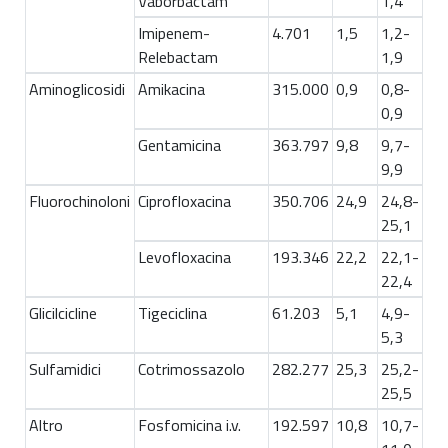
Vaborbactam
1,4
Imipenem-
4.701
1,5
1,2-
Relebactam
1,9
Aminoglicosidi
Amikacina
315.000
0,9
0,8-
0,9
Gentamicina
363.797
9,8
9,7-
9,9
Fluorochinoloni
Ciprofloxacina
350.706
24,9
24,8-
25,1
Levofloxacina
193.346
22,2
22,1-
22,4
Glicilcicline
Tigeciclina
61.203
5,1
4,9-
5,3
Sulfamidici
Cotrimossazolo
282.277
25,3
25,2-
25,5
Altro
Fosfomicina i.v.
192.597
10,8
10,7-