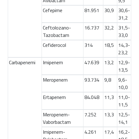
Avibactam
9,5
Cefepime
81.951
30,9
30,6-
31,2
Ceftolozano-
16.737
32,2
31,5-
Tazobactam
33,0
Cefiderocol
314
18,5
14,3-
23,2
Carbapenemi
Imipenem
47.639
13,2
12,9-
13,5
Meropenem
93.734
9,8
9,6-
10,0
Ertapenem
84.048
11,3
11,0-
11,5
Meropenem-
7.252
13,3
12,5-
Vaborbactam
14,1
Imipenem-
4.261
17,4
16,2-