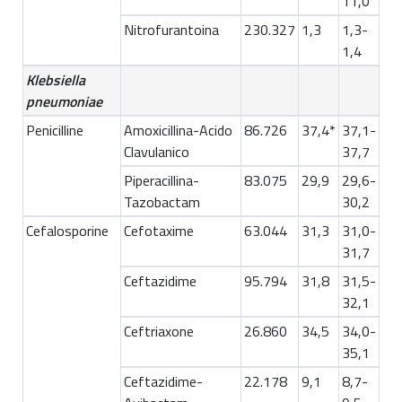
11,0
Nitrofurantoina
230.327
1,3
1,3-
1,4
Klebsiella
pneumoniae
Penicilline
Amoxicillina-Acido
86.726
37,4*
37,1-
Clavulanico
37,7
Piperacillina-
83.075
29,9
29,6-
Tazobactam
30,2
Cefalosporine
Cefotaxime
63.044
31,3
31,0-
31,7
Ceftazidime
95.794
31,8
31,5-
32,1
Ceftriaxone
26.860
34,5
34,0-
35,1
Ceftazidime-
22.178
9,1
8,7-