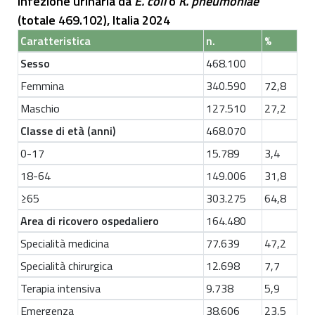
infezione urinaria da
E. coli
o
K. pneumoniae
(totale 469.102), Italia 2024
Caratteristica
n.
%
Sesso
468.100
Femmina
340.590
72,8
Maschio
127.510
27,2
Classe di età (anni)
468.070
0-17
15.789
3,4
18-64
149.006
31,8
≥65
303.275
64,8
Area di ricovero ospedaliero
164.480
Specialità medicina
77.639
47,2
Specialità chirurgica
12.698
7,7
Terapia intensiva
9.738
5,9
Emergenza
38.606
23,5