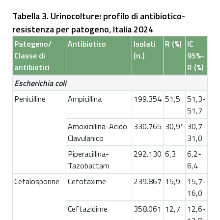
Tabella 3. Urinocolture: profilo di antibiotico-
resistenza per patogeno, Italia 2024
Patogeno/
Antibiotico
Isolati
R (%)
IC
Classe di
(n.)
95%-
antibiotici
R (%)
Escherichia coli
Penicilline
Ampicillina
199.354
51,5
51,3-
51,7
Amoxicillina-Acido
330.765
30,9*
30,7-
Clavulanico
31,0
Piperacillina-
292.130
6,3
6,2-
Tazobactam
6,4
Cefalosporine
Cefotaxime
239.867
15,9
15,7-
16,0
Ceftazidime
358.061
12,7
12,6-