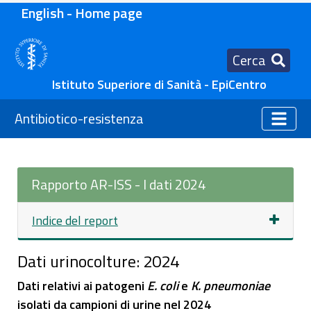
English - Home page
Cerca
Istituto Superiore di Sanità - EpiCentro
Antibiotico-resistenza
Rapporto AR-ISS - I dati 2024
Indice del report
Dati urinocolture: 2024
Dati relativi ai patogeni
E. coli
e
K. pneumoniae
isolati da campioni di urine nel 2024