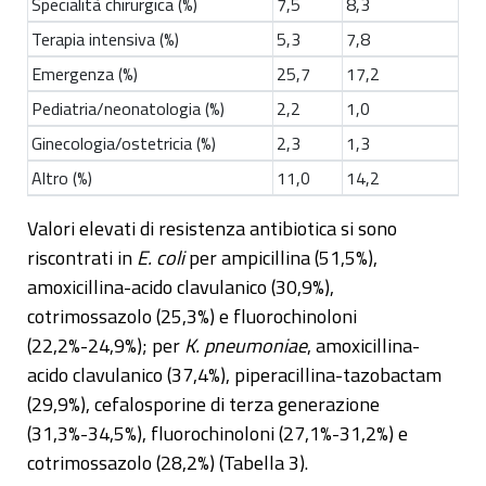
Specialità chirurgica (%)
7,5
8,3
Terapia intensiva (%)
5,3
7,8
Emergenza (%)
25,7
17,2
Pediatria/neonatologia (%)
2,2
1,0
Ginecologia/ostetricia (%)
2,3
1,3
Altro (%)
11,0
14,2
Valori elevati di resistenza antibiotica si sono
riscontrati in
E. coli
per ampicillina (51,5%),
amoxicillina-acido clavulanico (30,9%),
cotrimossazolo (25,3%) e fluorochinoloni
(22,2%-24,9%); per
K. pneumoniae
, amoxicillina-
acido clavulanico (37,4%), piperacillina-tazobactam
(29,9%), cefalosporine di terza generazione
(31,3%-34,5%), fluorochinoloni (27,1%-31,2%) e
cotrimossazolo (28,2%)
(Tabella 3).