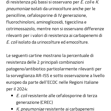
di resistenza più bassi si osservano per
E. coli
e
K.
pneumoniae
isolati da urinocolture anche per le
penicilline, cefalosporine di IV generazione,
fluorochinoloni, aminoglicosidi, tigeciclina e
cotrimossazolo, mentre non si osservano differenze
rilevanti per i valori di resistenza ai carbapenemi di
E. coli
isolato da urinocolture ed emocolture.
Le seguenti cartine mostrano la percentuale di
resistenza delle 2 principali combinazioni
patogeno/antibiotico particolarmente rilevanti per
la sorveglianza AR-ISS e sotto osservazione a livello
europeo da parte dell’ECDC nelle Regioni Italiane
per il 2024:
E. coli
resistente alle cefalosporine di terza
generazione (CREC)
K. pneumoniae
resistente ai carbapenemi