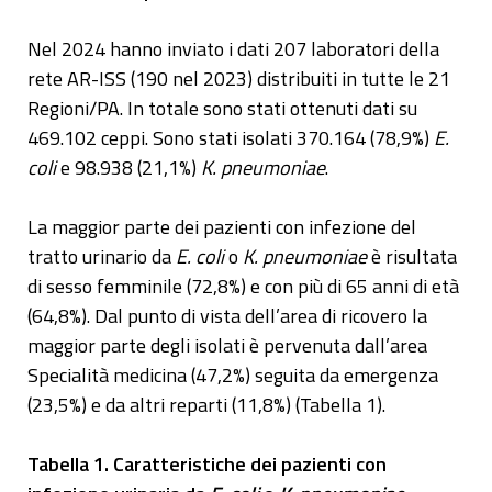
Nel 2024 hanno inviato i dati 207 laboratori della
rete AR-ISS (190 nel 2023) distribuiti in tutte le 21
Regioni/PA. In totale sono stati ottenuti dati su
469.102 ceppi. Sono stati isolati 370.164 (78,9%)
E.
coli
e 98.938 (21,1%)
K. pneumoniae
.
La maggior parte dei pazienti con infezione del
tratto urinario da
E. coli
o
K. pneumoniae
è risultata
di sesso femminile (72,8%) e con più di 65 anni di età
(64,8%). Dal punto di vista dell’area di ricovero la
maggior parte degli isolati è pervenuta dall’area
Specialità medicina (47,2%) seguita da emergenza
(23,5%) e da altri reparti (11,8%) (Tabella 1).
Tabella 1. Caratteristiche dei pazienti con