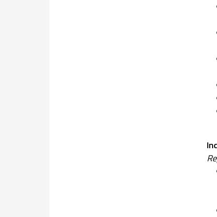
In
Re