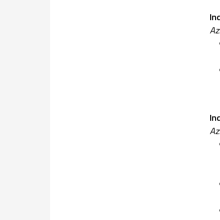
In
Az
In
Az