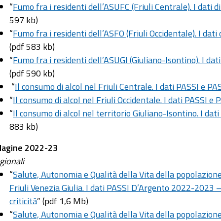
“
Fumo fra i residenti dell’ASUFC (Friuli Centrale). I dat
597 kb)
“
Fumo fra i residenti dell’ASFO (Friuli Occidentale). I d
(pdf 583 kb)
“
Fumo fra i residenti dell’ASUGI (Giuliano-Isontino). I d
(pdf 590 kb)
“
Il consumo di alcol nel Friuli Centrale. I dati PASSI e
“
Il consumo di alcol nel Friuli Occidentale. I dati PASSI
“
Il consumo di alcol nel territorio Giuliano-Isontino. I 
883 kb)
dagine 2022-23
gionali
“
Salute, Autonomia e Qualità della Vita della popolazion
Friuli Venezia Giulia. I dati PASSI D’Argento 2022-2023 – P
criticità
” (pdf 1,6 Mb)
“
Salute, Autonomia e Qualità della Vita della popolazion