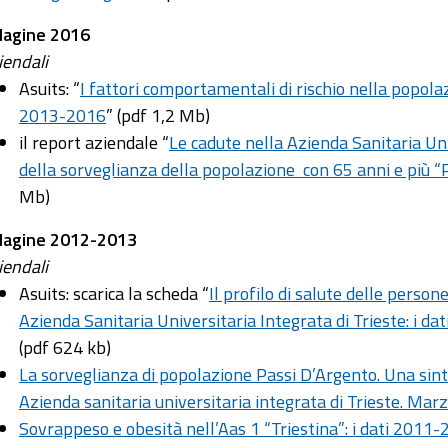
dagine 2016
iendali
Asuits: “
I fattori comportamentali di rischio nella popolaz
2013-2016
” (pdf 1,2 Mb)
il report aziendale “
Le cadute nella Azienda Sanitaria Univ
della sorveglianza della popolazione con 65 anni e più “
Mb)
dagine 2012-2013
iendali
Asuits: scarica la scheda “
Il profilo di salute delle person
Azienda Sanitaria Universitaria Integrata di Trieste: i d
(pdf 624 kb)
La sorveglianza di popolazione Passi D’Argento. Una sinte
Azienda sanitaria universitaria integrata di Trieste. Ma
Sovrappeso e obesità nell’Aas 1 “Triestina”: i dati 2011-