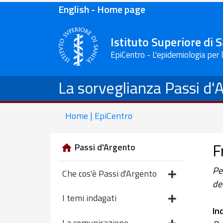
English - Home page
Istituto Superiore di 
EpiCentro - L'epidemiologia per 
La sorveglianza Passi d'
Home | EpiCentro
F
Passi d'Argento
Pe
Che cos'è Passi d'Argento
de
I temi indagati
In
La comunicazione