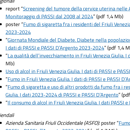
gionali
report “
Screening del tumore della cervice uterina nelle A
Monitoraggio di PASSI dal 2008 al 2024
” (pdf 1,4 Mb)
poster “
Fumo di sigaretta fra i residenti del Friuli Venezi
2023-2024
“
Giornata Mondiale del Diabete. Diabete nella popolazione
I dati di PASSI e PASSI D’Argento 2023-2024
” (pdf 1,4 
“
La qualità dell’invecchiamento in Friuli Venezia Giulia.
Mb)
Uso di alcol in Friuli Venezia Giulia. I dati di PASSI e P
“
Fumo in Friuli Venezia Giulia. I dati di PASSI e PASSI 
“
Fumo di sigaretta e uso di altri prodotti da fumo fra i re
Giulia. I dati 2023-2024 di PASSI e PASSI D’Argento
” (pd
“
Il consumo di alcol in Friuli Venezia Giulia. I dati PAS
iendali
Azienda Sanitaria Friuli Occidentale (ASFO)
: poster “
Fumo 