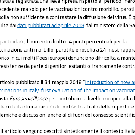
a stata registrata una lieve ripresa rispetto al periodo “nero
ecedente ma solo per le vaccinazioni contro morbillo, paroti
solia non sufficiente a contrastare la diffusione dei virus. È
sulta dai
dati pubblicati ad aprile 2018
dal ministero della Sa
 particolare, l’aumento di oltre 4 punti percentuali per la
ccinazione anti morbillo, parotite e rosolia a 24 mesi, rapp
orico in cui molti Paesi europei denunciano difficoltà a man
 resistenze da parte di genitori esitanti o francamente contra
articolo pubblicato il 31 maggio 2018 “
Introduction of new a
ccinations in Italy: first evaluation of the impact on vaccin
vista
Eurosurveillance
per contribuire a livello europeo alla 
lle criticità di una misura di contrasto al calo delle copertur
lemiche e discussioni anche al di fuori del consesso scientific
ll’articolo vengono descritti sinteticamente il contesto itali