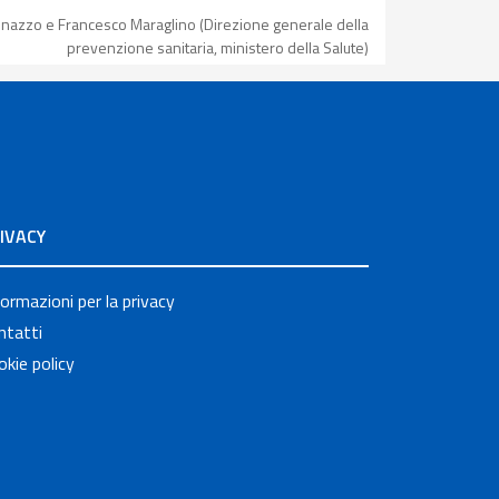
 Iannazzo e Francesco Maraglino (Direzione generale della
prevenzione sanitaria, ministero della Salute)
IVACY
formazioni per la privacy
ntatti
okie policy