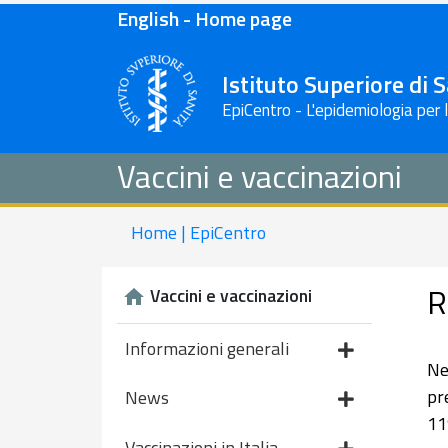
English - Home page
Istituto Superiore di 
EpiCentro - L'epidemiologia per 
Vaccini e vaccinazioni
Home | EpiCentro
R
Vaccini e vaccinazioni
Informazioni generali
Ne
pr
News
11
Vaccinazioni in Italia