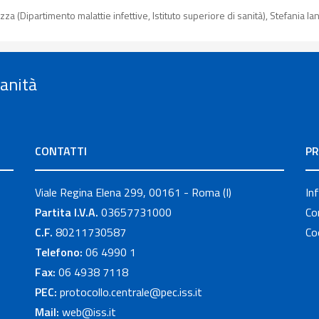
za (Dipartimento malattie infettive, Istituto superiore di sanità), Stefania
Sanità
CONTATTI
PR
Viale Regina Elena 299, 00161 - Roma (I)
In
Partita I.V.A.
03657731000
Co
C.F.
80211730587
Co
Telefono:
06 4990 1
Fax:
06 4938 7118
PEC:
protocollo.centrale@pec.iss.it
Mail:
web@iss.it