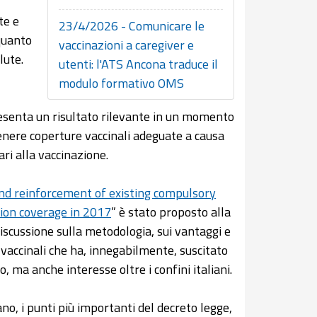
”
te e
23/4/2026 - Comunicare le
 quanto
vaccinazioni a caregiver e
lute.
utenti: l'ATS Ancona traduce il
modulo formativo OMS
resenta un risultato rilevante in un momento
tenere coperture vaccinali adeguate a causa
ri alla vaccinazione.
nd reinforcement of existing compulsory
ation coverage in 2017
” è stato proposto alla
discussione sulla metodologia, sui vantaggi e
e vaccinali che ha, innegabilmente, suscitato
o, ma anche interesse oltre i confini italiani.
ano, i punti più importanti del decreto legge,