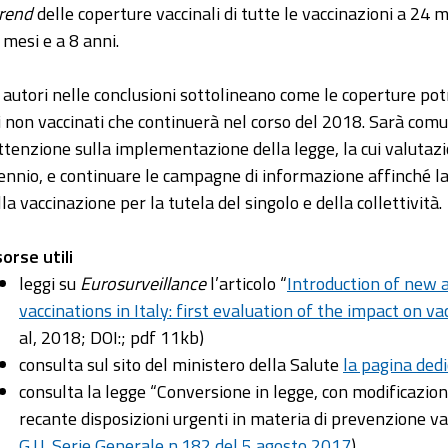
trend
delle coperture vaccinali di tutte le vaccinazioni a 24 m
 mesi e a 8 anni.
i autori nelle conclusioni sottolineano come le coperture p
i non vaccinati che continuerà nel corso del 2018. Sarà co
attenzione sulla implementazione della legge, la cui valutaz
iennio, e continuare le campagne di informazione affinché l
lla vaccinazione per la tutela del singolo e della collettività.
sorse utili
leggi su
Eurosurveillance
l’articolo “
Introduction of new 
vaccinations in Italy: first evaluation of the impact on v
al, 2018; DOI:; pdf 11kb)
consulta sul sito del ministero della Salute
la pagina dedi
consulta la legge “Conversione in legge, con modificazion
recante disposizioni urgenti in materia di prevenzione vac
G.U. Serie Generale n.182 del 5 agosto 2017
)