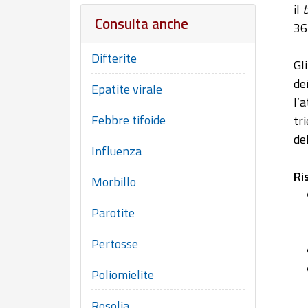
il
Consulta anche
36
Difterite
Gl
de
Epatite virale
l’
Febbre tifoide
tr
de
Influenza
Ri
Morbillo
Parotite
Pertosse
Poliomielite
Rosolia