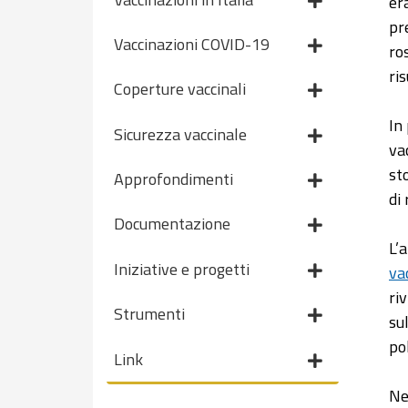
er
pr
Vaccinazioni COVID-19
ro
ri
Coperture vaccinali
In
Sicurezza vaccinale
va
st
Approfondimenti
di
Documentazione
L’
Iniziative e progetti
va
ri
Strumenti
su
po
Link
Ne