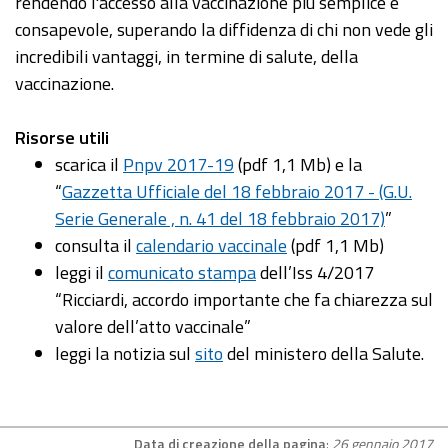
rendendo l'accesso alla vaccinazione più semplice e
consapevole, superando la diffidenza di chi non vede gli
incredibili vantaggi, in termine di salute, della
vaccinazione.
Risorse utili
scarica il
Pnpv 2017-19
(pdf 1,1 Mb) e la
“
Gazzetta Ufficiale del 18 febbraio 2017 - (G.U.
Serie Generale , n. 41 del 18 febbraio 2017)
”
consulta il
calendario vaccinale
(pdf 1,1 Mb)
leggi il
comunicato stampa
dell’Iss 4/2017
“Ricciardi, accordo importante che fa chiarezza sul
valore dell’atto vaccinale”
leggi la notizia sul
sito
del ministero della Salute.
Data di creazione della pagina
:
26 gennaio 2017