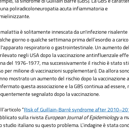
empio, la sindrome di Guillain Barré (GBS). La GBS è caratte
 una poliradicoloneuropatia acuta infiammatoria e
mielinizzante.
 malattia è solitamente innescata da un'infezione risalente
alche giorno o qualche settimana prima dell’esordio a carico
ll'apparato respiratorio o gastrointestinale. Un aumento del
 rilevato negli USA dopo la vaccinazione antinfluenzale eff
ina del 1976-1977, ma successivamente il rischio è stato s
so per milione di vaccinazioni supplementari). Da allora sono s
nno mostrato un aumento del rischio dopo la vaccinazione a
nfermato questa associazione e la GBS continua ad essere, ne
equentemente segnalato dopo la vaccinazione.
l’articolo “
Risk of Guillain-Barré syndrome after 2010–201
bblicato sulla rivista
European Journal of Epidemiology
a ma
o studio italiano su questo problema. L’indagine è stata condo