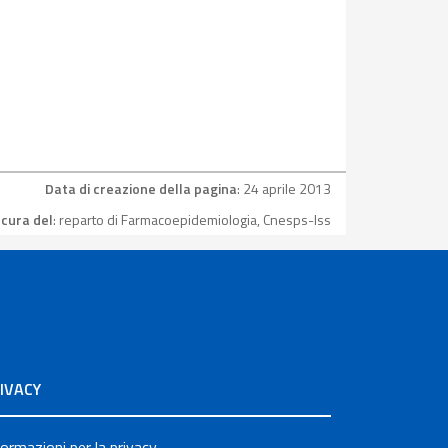
Data di creazione della pagina
: 24 aprile 2013
 cura del
: reparto di Farmacoepidemiologia, Cnesps-Iss
IVACY
formazioni per la privacy