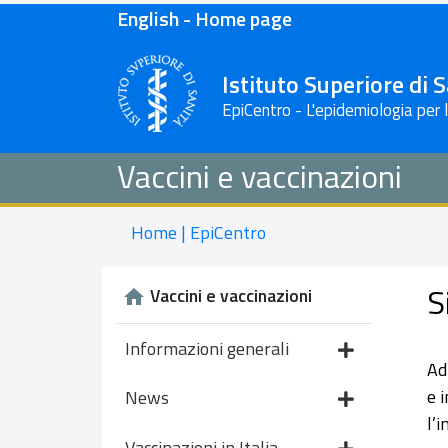
English - Home page
Istituto Superiore di 
EpiCentro - L'epidemiologia per 
Vaccini e vaccinazioni
Home | EpiCentro
S
Vaccini e vaccinazioni
Informazioni generali
Ad
e 
News
l’
Vaccinazioni in Italia