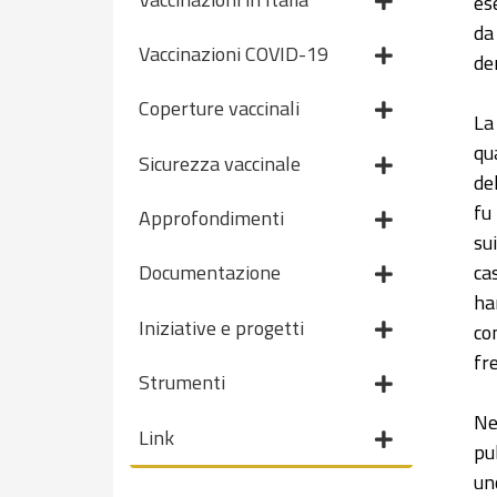
es
da
Vaccinazioni COVID-19
de
Coperture vaccinali
La
qu
Sicurezza vaccinale
de
fu
Approfondimenti
su
ca
Documentazione
ha
Iniziative e progetti
co
fr
Strumenti
Nel
Link
pu
un