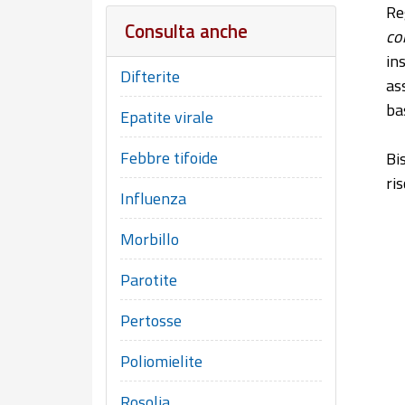
Re
Consulta anche
co
in
Difterite
as
bas
Epatite virale
Febbre tifoide
Bi
ri
Influenza
Morbillo
Parotite
Pertosse
Poliomielite
Rosolia