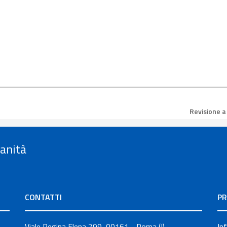
Revisione a
Sanità
CONTATTI
PR
Viale Regina Elena 299, 00161 - Roma (I)
In