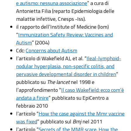
e autismo: nessuna associazione
” a cura di
Antonietta Filia (reparto Epidemiologia delle
malattie infettive, Cnesps -Iss).
il rapporto dell’Institute of Medicine (Iom)
“
Immunization Safety Review: Vaccines and
Autism
” (2004)
Cdc:
Concerns about Autism
l’articolo di Wakefield AJ, et al. “
Ileal-lymphoid-
nodular hyperplasia, non-specific colitis, and
pervasive developmental disorder in children
”
pubblicato su
The lancet
nel 1998 e
l’approfondimento “
Il caso Wakefield: ecco com’è
andata a finire
” pubblicato su EpiCentro a
febbraio 2010
l’articolo “
How the case against the Mmr vaccine
was fixed
” pubblicato sul
Bmj
nel 2011
l’articolo “
Secrets of the MMR scare. How the