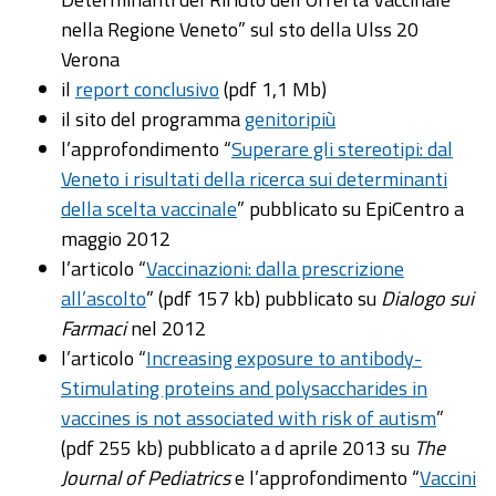
nella Regione Veneto” sul sto della Ulss 20
Verona
il
report conclusivo
(pdf 1,1 Mb)
il sito del programma
genitoripiù
l’approfondimento “
Superare gli stereotipi: dal
Veneto i risultati della ricerca sui determinanti
della scelta vaccinale
” pubblicato su EpiCentro a
maggio 2012
l’articolo “
Vaccinazioni: dalla prescrizione
all’ascolto
” (pdf 157 kb) pubblicato su
Dialogo sui
Farmaci
nel 2012
l’articolo “
Increasing exposure to antibody-
Stimulating proteins and polysaccharides in
vaccines is not associated with risk of autism
”
(pdf 255 kb) pubblicato a d aprile 2013 su
The
Journal of Pediatrics
e l’approfondimento “
Vaccini