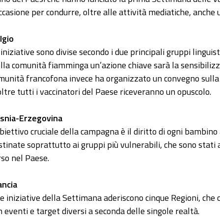
occasione per condurre, oltre alle attività mediatiche, anche
lgio
 iniziative sono divise secondo i due principali gruppi linguist
lla comunità fiamminga un’azione chiave sarà la sensibilizzaz
munità francofona invece ha organizzato un convegno sulla
oltre tutti i vaccinatori del Paese riceveranno un opuscolo.
snia-Erzegovina
obiettivo cruciale della campagna è il diritto di ogni bambino 
stinate soprattutto ai gruppi più vulnerabili, che sono stati a
rso nel Paese.
ancia
le iniziative della Settimana aderiscono cinque Regioni, che o
n eventi e target diversi a seconda delle singole realtà.