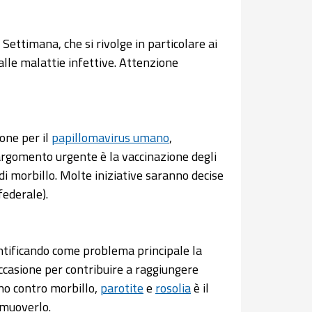
 Settimana, che si rivolge in particolare ai
alle malattie infettive. Attenzione
one per il
papillomavirus umano
,
 argomento urgente è la vaccinazione degli
o di morbillo. Molte iniziative saranno decise
federale).
entificando come problema principale la
occasione per contribuire a raggiungere
ino contro morbillo,
parotite
e
rosolia
è il
omuoverlo.