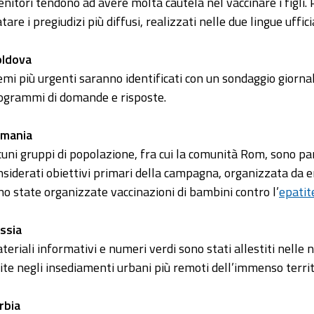
genitori tendono ad avere molta cautela nel vaccinare i figli.
tare i pregiudizi più diffusi, realizzati nelle due lingue uffic
ldova
temi più urgenti saranno identificati con un sondaggio giorna
ogrammi di domande e risposte.
mania
cuni gruppi di popolazione, fra cui la comunità Rom, sono pa
nsiderati obiettivi primari della campagna, organizzata da ent
no state organizzate vaccinazioni di bambini contro l’
epatit
ssia
teriali informativi e numeri verdi sono stati allestiti nelle
site negli insediamenti urbani più remoti dell’immenso territ
rbia