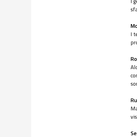
I 
sfa
Mo
I 
pr
Ro
Al
co
so
Ru
Ma
vi
Se