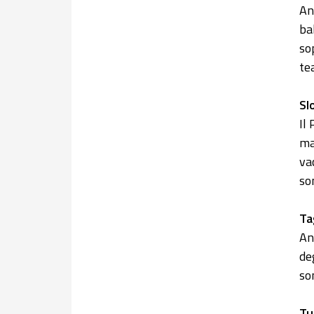
An
ba
so
te
Sl
Il
ma
va
so
Ta
An
de
so
Tu