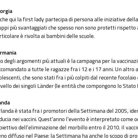
orgia
che qui la first lady partecipa di persona alle iniziative della
uppi più svantaggiati che spesso non sono protetti rispetto 
rticolare è rivolta ai bambini delle scuole.
rmania
o degli argomenti più attuali è la campagna per la vaccinazi
ccomandato a tutte le ragazze fra i 12 e i 17 anni. Un altro
olescenti, che sono stati fra i più colpiti dal recente focolai
livello dei singoli Länder (le entità che compongono lo Stato 
landa
Irlanda è stata fra i promotori della Settimana del 2005, id
iducia nei vaccini. Quest’anno l’evento è interpretato come 
obiettivo dell’eliminazione del morbillo entro il 2010. Il vacc
no diffuso nel Paese: la Settimana ha anche lo scopo di pr