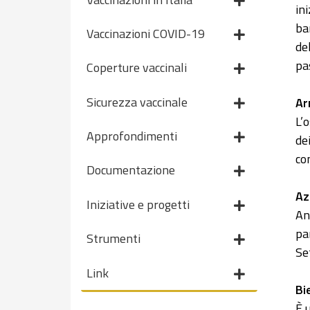
in
ba
Vaccinazioni COVID-19
de
pa
Coperture vaccinali
Sicurezza vaccinale
Ar
L’
Approfondimenti
de
co
Documentazione
Az
Iniziative e progetti
An
pa
Strumenti
Se
Link
Bi
È 