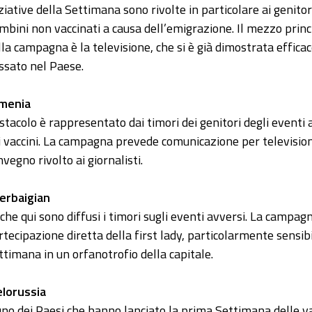
iziative della Settimana sono rivolte in particolare ai genitori
mbini non vaccinati a causa dell’emigrazione. Il mezzo princ
lla campagna è la televisione, che si è già dimostrata efficac
ssato nel Paese.
menia
ostacolo è rappresentato dai timori dei genitori degli eventi 
i vaccini. La campagna prevede comunicazione per televisi
nvegno rivolto ai giornalisti.
erbaigian
che qui sono diffusi i timori sugli eventi avversi. La campa
rtecipazione diretta della first lady, particolarmente sensib
ttimana in un orfanotrofio della capitale.
elorussia
uno dei Paesi che hanno lanciato la prima Settimana delle v