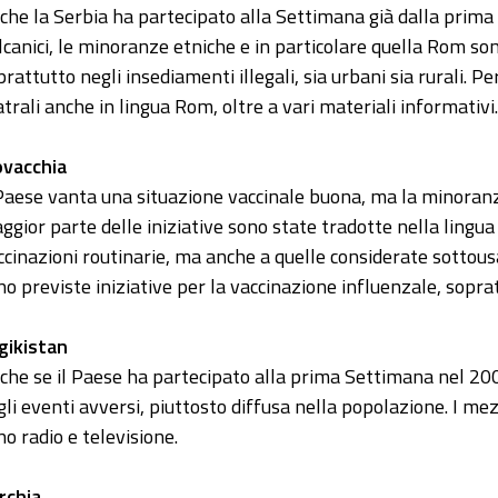
che la Serbia ha partecipato alla Settimana già dalla prima 
lcanici, le minoranze etniche e in particolare quella Rom so
prattutto negli insediamenti illegali, sia urbani sia rurali. Pe
atrali anche in lingua Rom, oltre a vari materiali informativi.
ovacchia
 Paese vanta una situazione vaccinale buona, ma la minoranz
ggior parte delle iniziative sono state tradotte nella lingua
ccinazioni routinarie, ma anche a quelle considerate sottousa
no previste iniziative per la vaccinazione influenzale, sopratt
gikistan
che se il Paese ha partecipato alla prima Settimana nel 200
gli eventi avversi, piuttosto diffusa nella popolazione. I mezz
no radio e televisione.
rchia