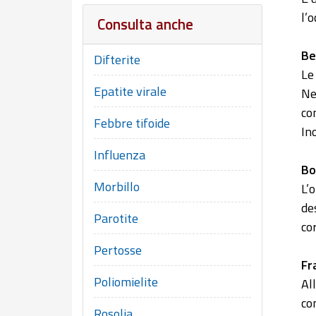
l’
Consulta anche
Be
Difterite
Le
Epatite virale
Ne
co
Febbre tifoide
In
Influenza
Bo
Morbillo
L’
de
Parotite
co
Pertosse
Fr
Poliomielite
Al
co
Rosolia