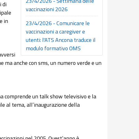
23/4/2026 - Settimana delle
 di
vaccinazioni 2026
ipale
e in
23/4/2026 - Comunicare le
vaccinazioni a caregiver e
utenti: l'ATS Ancona traduce il
modulo formativo OMS
avversi
one ma anche con sms, un numero verde e un
gna comprende un talk show televisivo e la
ile al tema, all’inaugurazione della
accinazioni nel 2005. Quest’anno è