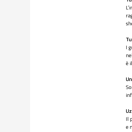
L’
ra
sho
Tu
I 
ne
è 
Un
So
in
Uz
Il
e 