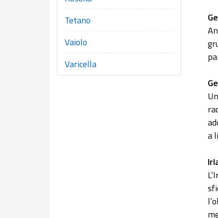
Ge
Tetano
An
Vaiolo
gr
pa
Varicella
Ge
Un
ra
ad
a 
Ir
L’
sf
l’
me