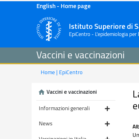
English - Home page
Istituto Superiore di 
EpiCentro - L'epidemiologia per 
Vaccini e vaccinazioni
Home | EpiCentro
L
Vaccini e vaccinazioni
e
Informazioni generali
News
Al
Un
Vaccinazioni in Italia