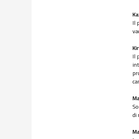
Ka
Il
va
Ki
Il
in
pr
ca
Ma
So
di 
Ma