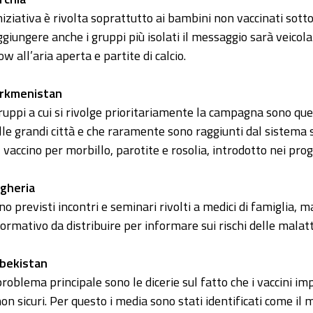
iniziativa è rivolta soprattutto ai bambini non vaccinati sott
ggiungere anche i gruppi più isolati il messaggio sarà veicol
w all’aria aperta e partite di calcio.
rkmenistan
gruppi a cui si rivolge prioritariamente la campagna sono que
lle grandi città e che raramente sono raggiunti dal sistema s
il vaccino per morbillo, parotite e rosolia, introdotto nei pro
gheria
no previsti incontri e seminari rivolti a medici di famiglia, 
formativo da distribuire per informare sui rischi delle malattie
bekistan
 problema principale sono le dicerie sul fatto che i vaccini im
non sicuri. Per questo i media sono stati identificati come il 