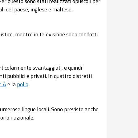
 Per questo sono stati realizzati opuscoli per
iali del paese, inglese e maltese.
listico, mentre in televisione sono condotti
rticolarmente svantaggiati, e quindi
i pubblici e privati. In quattro distretti
e A
e la
polio
.
 numerose lingue locali. Sono previste anche
orio nazionale.