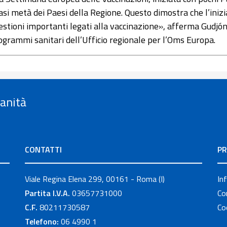
asi metà dei Paesi della Regione. Questo dimostra che l’iniz
estioni importanti legati alla vaccinazione», afferma Gudjón
ogrammi sanitari dell’Ufficio regionale per l’Oms Europa.
Sanità
CONTATTI
PR
Viale Regina Elena 299, 00161 - Roma (I)
In
Partita I.V.A.
03657731000
Co
C.F.
80211730587
Co
Telefono:
06 4990 1