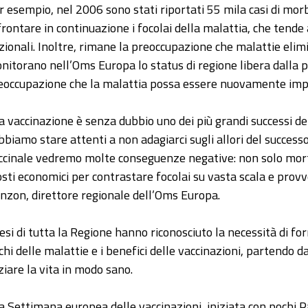
r esempio, nel 2006 sono stati riportati 55 mila casi di morb
frontare in continuazione i focolai della malattia, che tende
zionali. Inoltre, rimane la preoccupazione che malattie elim
nitorano nell’Oms Europa lo status di regione libera dalla
eoccupazione che la malattia possa essere nuovamente impo
a vaccinazione è senza dubbio uno dei più grandi successi de
bbiamo stare attenti a non adagiarci sugli allori del succes
ccinale vedremo molte conseguenze negative: non solo morti
costi economici per contrastare focolai su vasta scala e pro
nzon, direttore regionale dell’Oms Europa.
esi di tutta la Regione hanno riconosciuto la necessità di for
schi delle malattie e i benefici delle vaccinazioni, partendo
iziare la vita in modo sano.
a Settimana europea delle vaccinazioni, iniziata con pochi P