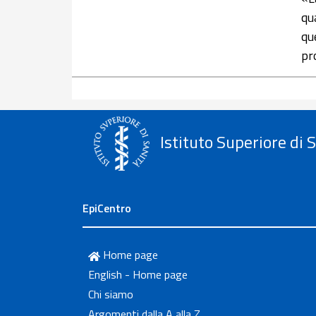
qu
qu
pr
Istituto Superiore di 
EpiCentro
Home page
English - Home page
Chi siamo
Argomenti dalla A alla Z