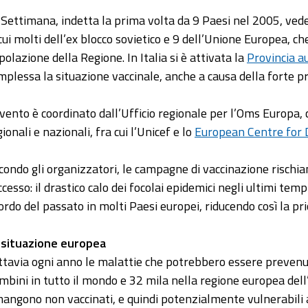
 Settimana, indetta la prima volta da 9 Paesi nel 2005, ved
 cui molti dell’ex blocco sovietico e 9 dell’Unione Europea, ch
polazione della Regione. In Italia si è attivata la
Provincia a
mplessa la situazione vaccinale, anche a causa della forte pr
evento è coordinato dall’Ufficio regionale per l’Oms Europa, 
ionali e nazionali, fra cui l’Unicef e lo
European Centre for D
condo gli organizzatori, le campagne di vaccinazione rischian
ccesso: il drastico calo dei focolai epidemici negli ultimi te
cordo del passato in molti Paesi europei, riducendo così la pri
 situazione europea
ttavia ogni anno le malattie che potrebbero essere prevenut
mbini in tutto il mondo e 32 mila nella regione europea del
mangono non vaccinati, e quindi potenzialmente vulnerabili 