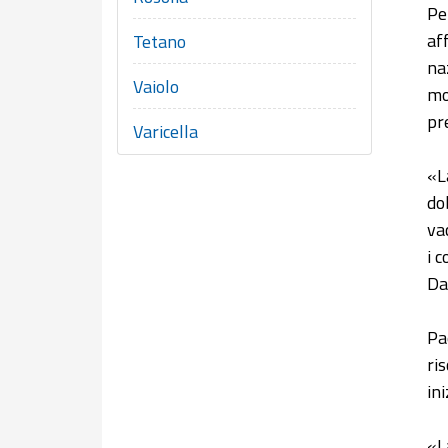
Pe
af
Tetano
na
Vaiolo
mo
pr
Varicella
«L
do
va
i 
Da
Pa
ri
in
«L