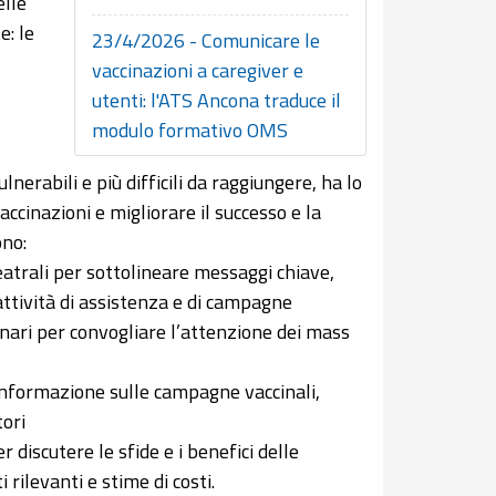
elle
e: le
23/4/2026 - Comunicare le
vaccinazioni a caregiver e
utenti: l'ATS Ancona traduce il
modulo formativo OMS
ulnerabili e più difficili da raggiungere, ha lo
cinazioni e migliorare il successo e la
ono:
 teatrali per sottolineare messaggi chiave,
attività di assistenza e di campagne
minari per convogliare l’attenzione dei mass
e informazione sulle campagne vaccinali,
tori
r discutere le sfide e i benefici delle
rilevanti e stime di costi.