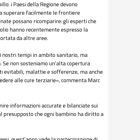
illo: i Paesi della Regione devono
 a superare facilmente le frontiere
inate possano ricomparire: gli esperti che
 polio hanno recentemente espresso la
rtata da altre aree.
i nostri tempi in ambito sanitario, ma
so. Se non sosteniamo un’alta copertura
 evitabili, malattie e sofferenze, ma anche
vvedere alle cure terziarie», commenta Marc
nire informazioni accurate e bilanciate sui
 dal presupposto che ogni bambino ha diritto a
aesi, quest’anno vede la partecipazione di