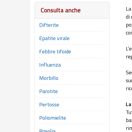
La
Consulta anche
di
po
Difterite
co
Epatite virale
L’
Febbre tifoide
reg
Influenza
Se
Morbillo
su
ri
Parotite
La
Pertosse
Tu
Poliomielite
ba
ri
Rosolia