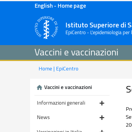
English - Home page
Istituto Superiore di 
EpiCentro - L'epidemiologia per 
Vaccini e vaccinazioni
Home | EpiCentro
S
Vaccini e vaccinazioni
Informazioni generali
Pr
Se
News
20
Vaccinazioni in Italia