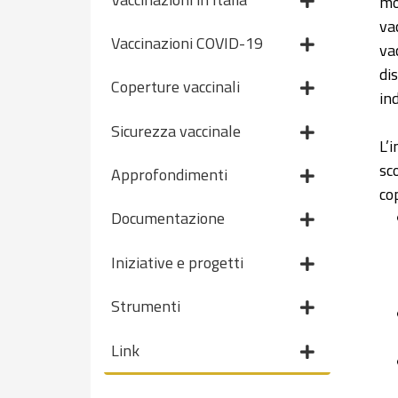
mo
va
Vaccinazioni COVID-19
va
di
Coperture vaccinali
in
Sicurezza vaccinale
L’i
sc
Approfondimenti
co
Documentazione
Iniziative e progetti
Strumenti
Link