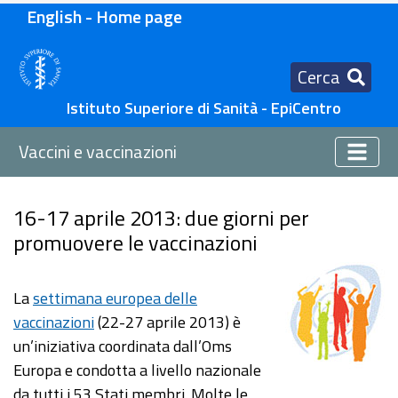
English - Home page
Cerca
Istituto Superiore di Sanità - EpiCentro
Vaccini e vaccinazioni
16-17 aprile 2013: due giorni per
promuovere le vaccinazioni
La
settimana europea delle
vaccinazioni
(22-27 aprile 2013) è
un’iniziativa coordinata dall’Oms
Europa e condotta a livello nazionale
da tutti i 53 Stati membri. Molte le